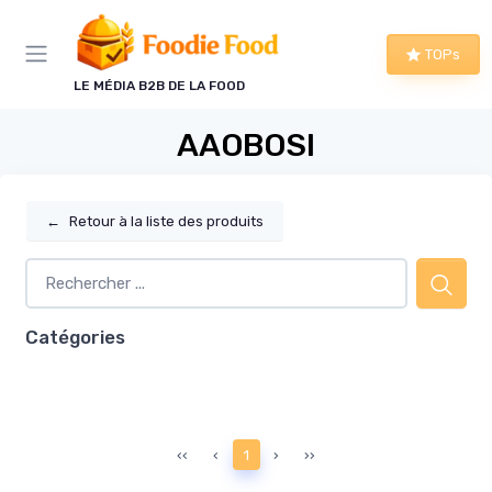
Panneau de gestion des cookies
TOPs
LE MÉDIA B2B DE LA FOOD
AAOBOSI
←
Retour à la liste des produits
Catégories
‹‹
‹
1
›
››