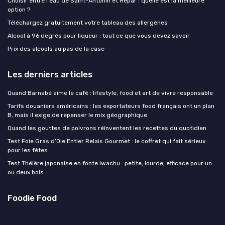
Choisir entre l'eau de Saint-Antonin et Hépar : quelle est la meilleure
option ?
Téléchargez gratuitement votre tableau des allergènes
Alcool à 96 degrés pour liqueur : tout ce que vous devez savoir
Prix des alcools au pas de la case
Les derniers articles
Quand Barnabé aime le café : lifestyle, food et art de vivre responsable
Tarifs douaniers américains : les exportateurs food français ont un plan
B, mais il exige de repenser le mix géographique
Quand les gouttes de poivrons réinventent les recettes du quotidien
Test Foie Gras d’Oie Entier Relais Gourmet : le coffret qui fait sérieux
pour les fêtes
Test Théière japonaise en fonte Iwachu : petite, lourde, efficace pour un
ou deux bols
Foodie Food