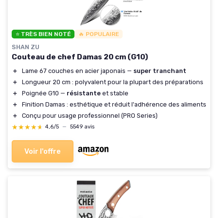
⭐ TRÈS BIEN NOTÉ
🔥 POPULAIRE
SHAN ZU
Couteau de chef Damas 20 cm (G10)
＋
Lame 67 couches en acier japonais —
super tranchant
＋
Longueur 20 cm : polyvalent pour la plupart des préparations
＋
Poignée G10 —
résistante
et stable
＋
Finition Damas : esthétique et réduit l'adhérence des aliments
＋
Conçu pour usage professionnel (PRO Series)
★★★★★
★★★★★
4,6/5
—
5549 avis
Voir l'offre