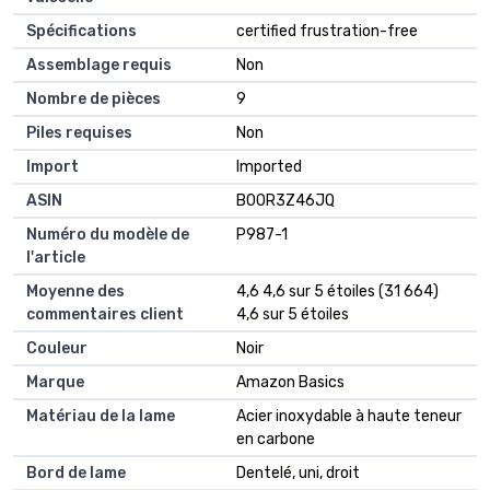
Spécifications
‎certified frustration-free
Assemblage requis
‎Non
Nombre de pièces
‎9
Piles requises
‎Non
Import
‎Imported
ASIN
B00R3Z46JQ
Numéro du modèle de
P987-1
l'article
Moyenne des
4,6 4,6 sur 5 étoiles (31 664)
commentaires client
4,6 sur 5 étoiles
Couleur
Noir
Marque
Amazon Basics
Matériau de la lame
Acier inoxydable à haute teneur
en carbone
Bord de lame
Dentelé, uni, droit