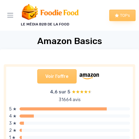
Panneau de gestion des cookies
TOPs
LE MÉDIA B2B DE LA FOOD
Amazon Basics
Voir l'offre
4,6 sur 5
★★★★★
★★★★★
31664 avis
5 ★
4 ★
3 ★
2 ★
1 ★