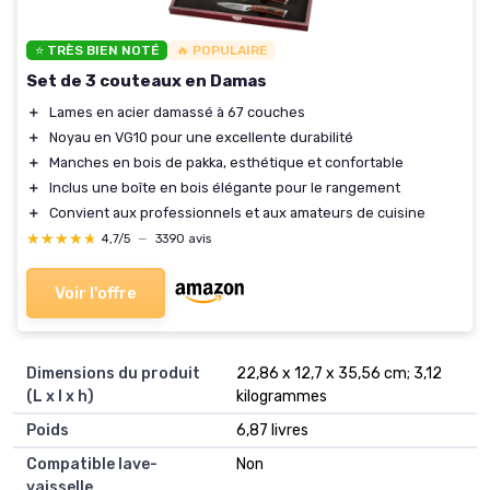
⭐ TRÈS BIEN NOTÉ
🔥 POPULAIRE
Set de 3 couteaux en Damas
＋
Lames en acier damassé à 67 couches
＋
Noyau en VG10 pour une excellente durabilité
＋
Manches en bois de pakka, esthétique et confortable
＋
Inclus une boîte en bois élégante pour le rangement
＋
Convient aux professionnels et aux amateurs de cuisine
★★★★★
★★★★★
4,7/5
—
3390 avis
Voir l'offre
Dimensions du produit
‎22,86 x 12,7 x 35,56 cm; 3,12
(L x l x h)
kilogrammes
Poids
‎6,87 livres
Compatible lave-
‎Non
vaisselle