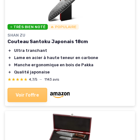
⭐ TRÈS BIEN NOTÉ
🔥 POPULAIRE
SHAN ZU
Couteau Santoku Japonais 18cm
＋
Ultra tranchant
＋
Lame en acier à haute teneur en carbone
＋
Manche ergonomique en bois de Pakka
＋
Qualité japonaise
★★★★★
★★★★★
4,7/5
—
1143 avis
Voir l'offre