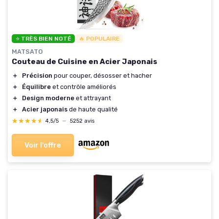
⭐ TRÈS BIEN NOTÉ
🔥 POPULAIRE
MATSATO
Couteau de Cuisine en Acier Japonais
＋
Précision
pour couper, désosser et hacher
＋
Équilibre
et contrôle améliorés
＋
Design moderne
et attrayant
＋
Acier japonais
de haute qualité
★★★★★
★★★★★
4,5/5
—
5252 avis
Voir l'offre