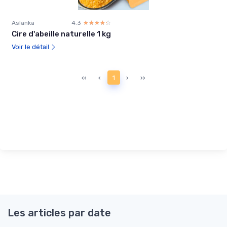
Aslanka
4.3
☆☆☆☆☆
★★★★★
Cire d'abeille naturelle 1 kg
Voir le détail
‹‹
‹
1
›
››
Les articles par date