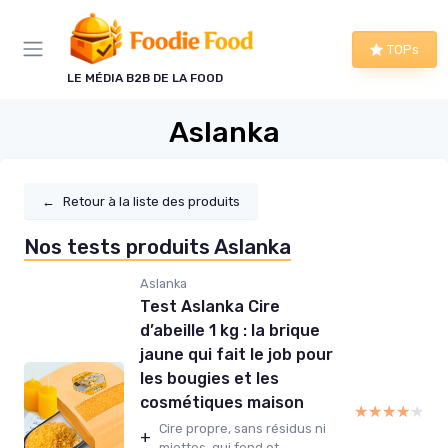
Panneau de gestion des cookies
TOPs
LE MÉDIA B2B DE LA FOOD
Aslanka
←
Retour à la liste des produits
Nos tests produits Aslanka
Aslanka
Test Aslanka Cire
d’abeille 1 kg : la brique
jaune qui fait le job pour
les bougies et les
cosmétiques maison
★★★★★
★★★★★
Cire propre, sans résidus ni
+
miettes, qui fond et...