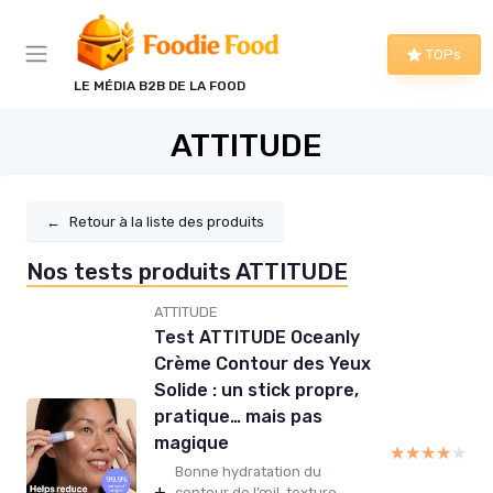
Panneau de gestion des cookies
TOPs
LE MÉDIA B2B DE LA FOOD
ATTITUDE
←
Retour à la liste des produits
Nos tests produits ATTITUDE
ATTITUDE
Test ATTITUDE Oceanly
Crème Contour des Yeux
Solide : un stick propre,
pratique… mais pas
magique
★★★★★
★★★★★
Bonne hydratation du
+
contour de l’œil, texture