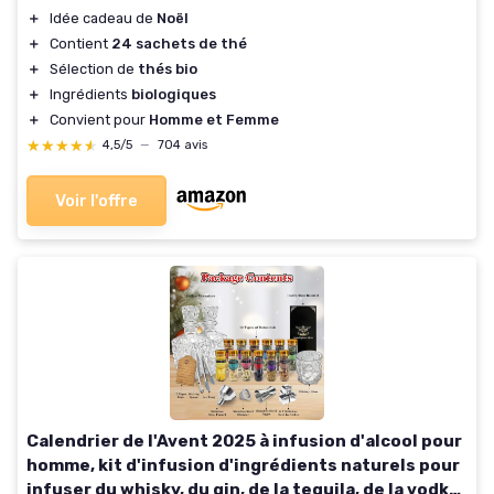
＋
Idée cadeau de
Noël
＋
Contient
24 sachets de thé
＋
Sélection de
thés bio
＋
Ingrédients
biologiques
＋
Convient pour
Homme et Femme
★★★★★
★★★★★
4,5/5
—
704 avis
Voir l'offre
Calendrier de l'Avent 2025 à infusion d'alcool pour
homme, kit d'infusion d'ingrédients naturels pour
infuser du whisky, du gin, de la tequila, de la vodka,