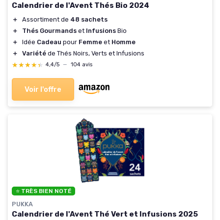
Calendrier de l'Avent Thés Bio 2024
＋
Assortiment de
48 sachets
＋
Thés Gourmands
et
Infusions
Bio
＋
Idée
Cadeau
pour
Femme
et
Homme
＋
Variété
de Thés Noirs, Verts et Infusions
★★★★★
★★★★★
4,4/5
—
104 avis
Voir l'offre
⭐ TRÈS BIEN NOTÉ
PUKKA
Calendrier de l'Avent Thé Vert et Infusions 2025