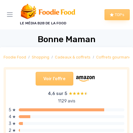
Panneau de gestion des cookies
TOPs
LE MÉDIA B2B DE LA FOOD
Bonne Maman
Foodie Food
Shopping
Cadeaux & coffrets
Coffrets gourmand
Voir l'offre
4,6 sur 5
★★★★★
★★★★★
1129 avis
5 ★
4 ★
3 ★
2 ★