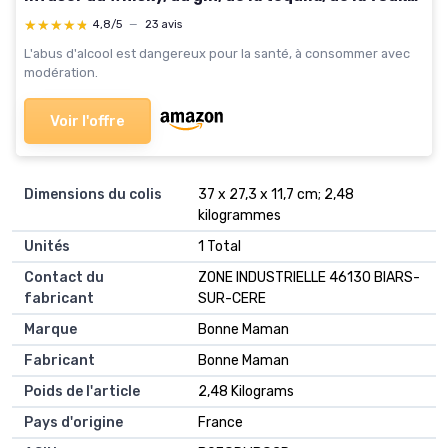
du rhum, kit de fabrication de whisky de 24
★★★★★
★★★★★
4,8/5
—
23 avis
L'abus d'alcool est dangereux pour la santé, à consommer avec
modération.
Voir l'offre
Dimensions du colis
‎37 x 27,3 x 11,7 cm; 2,48
kilogrammes
Unités
‎1 Total
Contact du
‎ZONE INDUSTRIELLE 46130 BIARS-
fabricant
SUR-CERE
Marque
‎Bonne Maman
Fabricant
‎Bonne Maman
Poids de l'article
‎2,48 Kilograms
Pays d'origine
‎France