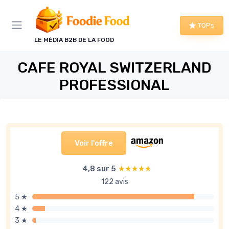
Panneau de gestion des cookies
TOPs
LE MÉDIA B2B DE LA FOOD
CAFE ROYAL SWITZERLAND
PROFESSIONAL
Voir l'offre
4,8 sur 5
★★★★★
★★★★★
122 avis
5 ★
4 ★
3 ★