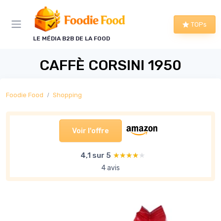
Panneau de gestion des cookies
TOPs
LE MÉDIA B2B DE LA FOOD
CAFFÈ CORSINI 1950
Foodie Food
Shopping
Voir l'offre
4,1 sur 5
★★★★★
★★★★★
4 avis