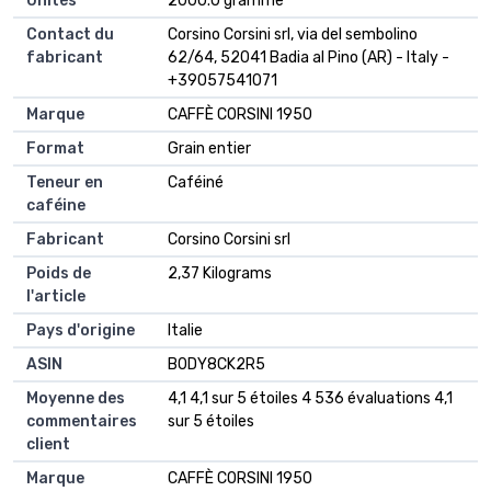
Unités
‎2000.0 gramme
Contact du
‎Corsino Corsini srl, via del sembolino
fabricant
62/64, 52041 Badia al Pino (AR) - Italy -
+39057541071
Marque
‎CAFFÈ CORSINI 1950
Format
‎Grain entier
Teneur en
‎Caféiné
caféine
Fabricant
‎Corsino Corsini srl
Poids de
‎2,37 Kilograms
l'article
Pays d'origine
‎Italie
ASIN
B0DY8CK2R5
Moyenne des
4,1 4,1 sur 5 étoiles 4 536 évaluations 4,1
commentaires
sur 5 étoiles
client
Marque
CAFFÈ CORSINI 1950