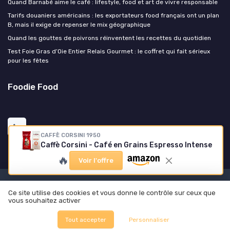
Quand Barnabé aime le café : lifestyle, food et art de vivre responsable
Tarifs douaniers américains : les exportateurs food français ont un plan
B, mais il exige de repenser le mix géographique
Quand les gouttes de poivrons réinventent les recettes du quotidien
Test Foie Gras d’Oie Entier Relais Gourmet : le coffret qui fait sérieux
pour les fêtes
Foodie Food
CAFFÈ CORSINI 1950
Caffè Corsini - Café en Grains Espresso Intense
🔥
Voir l'offre
Mentions légales
Politique de confidentialité
Ce site utilise des cookies et vous donne le contrôle sur ceux que
© Foodie Food 2026
vous souhaitez activer
Tout accepter
Personnaliser