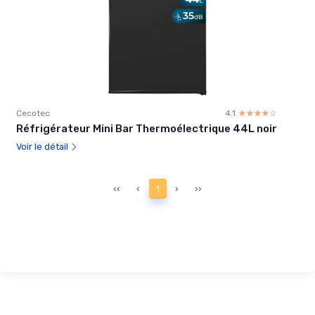
Cecotec
4.1
☆☆☆☆☆
★★★★★
Réfrigérateur Mini Bar Thermoélectrique 44L noir
Voir le détail
‹‹
‹
1
›
››