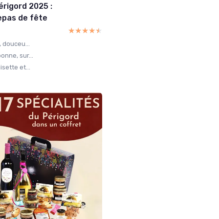
érigord 2025 :
repas de fête
★★★★★
★★★★★
, douceu...
onne, sur...
sette et...