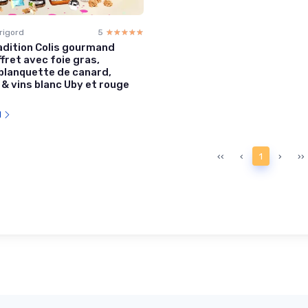
érigord
5
☆☆☆☆☆
★★★★★
adition Colis gourmand
ffret avec foie gras,
 blanquette de canard,
& vins blanc Uby et rouge
l
‹‹
‹
1
›
››