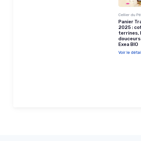
Cellier du P
Panier Tr
2025 : co
terrines,
douceurs 
Exea BIO
Voir le détai