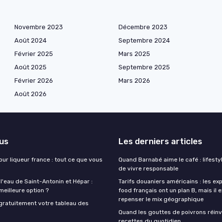
Novembre 2023
Décembre 2023
Août 2024
Septembre 2024
Février 2025
Mars 2025
Août 2025
Septembre 2025
Février 2026
Mars 2026
Août 2026
lus
Les derniers articles
our liqueur france : tout ce que vous
Quand Barnabé aime le café : lifestyl
de vivre responsable
 l'eau de Saint-Antonin et Hépar :
Tarifs douaniers américains : les ex
 meilleure option ?
food français ont un plan B, mais il 
repenser le mix géographique
gratuitement votre tableau des
Quand les gouttes de poivrons réinv
recettes du quotidien