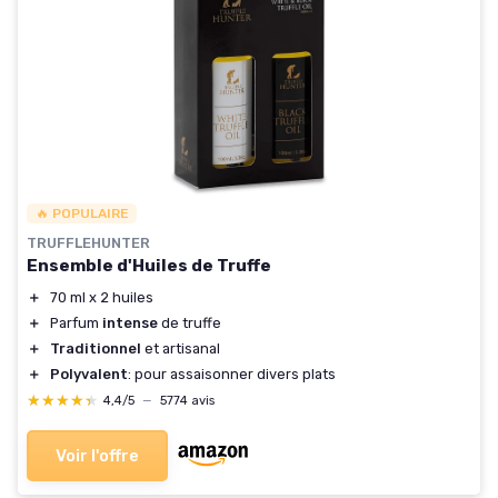
🔥 POPULAIRE
TRUFFLEHUNTER
Ensemble d'Huiles de Truffe
＋
70 ml x 2 huiles
＋
Parfum
intense
de truffe
＋
Traditionnel
et artisanal
＋
Polyvalent
: pour assaisonner divers plats
★★★★★
★★★★★
4,4/5
—
5774 avis
Voir l'offre