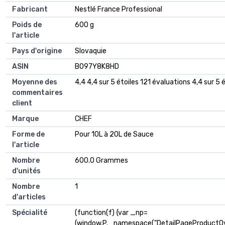
Fabricant
‎Nestlé France Professional
Poids de
‎600 g
l'article
Pays d'origine
‎Slovaquie
ASIN
B097Y8K8HD
Moyenne des
4,4 4,4 sur 5 étoiles 121 évaluations 4,4 sur 5 
commentaires
client
Marque
CHEF
Forme de
Pour 10L à 20L de Sauce
l'article
Nombre
600.0 Grammes
d'unités
Nombre
1
d'articles
Spécialité
(function(f) {var _np=
(window.P._namespace("DetailPageProductOv