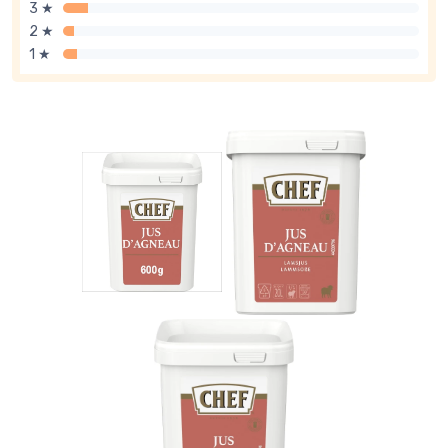
3 ★
2 ★
1 ★