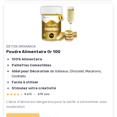
DETOX ORGANICA
Poudre Alimentaire Or 10G
＋
100% Alimentaire
＋
Paillettes Comestibles
＋
Idéal pour Décoration
de Gâteaux, Chocolat, Macarons,
Cocktails
＋
Facile à utiliser
＋
Stimulez votre créativité
★★★★★
★★★★★
4,4/5
—
678 avis
L'abus d'alcool est dangereux pour la santé, à consommer avec
modération.