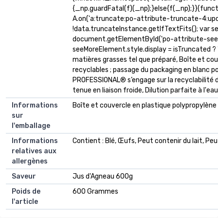
{_np.guardFatal(f)(_np);}else{f(_np);}}(funct
A.on('a:truncate:po-attribute-truncate-4:upda
!data.truncateInstance.getIfTextFits(); var 
document.getElementById('po-attribute-see-
seeMoreElement.style.display = isTruncated ? '' : 
matières grasses tel que préparé, Boîte et cou
recyclables ; passage du packaging en blanc po
PROFESSIONAL® s’engage sur la recyclabilité 
tenue en liaison froide, Dilution parfaite à l'eau
Informations
Boîte et couvercle en plastique polypropylène
sur
l'emballage
Informations
Contient : Blé, Œufs, Peut contenir du lait, Peu
relatives aux
allergènes
Saveur
Jus d'Agneau 600g
Poids de
600 Grammes
l'article