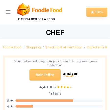
Panneau de gestion des cookies
TOPs
LE MÉDIA B2B DE LA FOOD
CHEF
Foodie Food
Shopping
Snacking & alimentation
Ingrédients & ai
L’abus d’alcool est dangereux pour la santé, à consommer avec
modération.
Voir l'offre
4,4 sur 5
★★★★★
★★★★★
121 avis
5 ★
4 ★