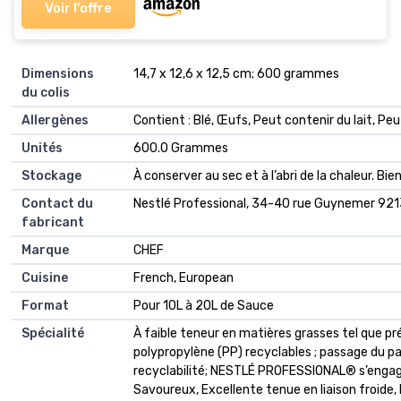
Voir l'offre
Dimensions
‎14,7 x 12,6 x 12,5 cm; 600 grammes
du colis
Allergènes
‎Contient : Blé, Œufs, Peut contenir du lait, Peu
Unités
‎600.0 Grammes
Stockage
‎À conserver au sec et à l’abri de la chaleur. Bi
Contact du
‎Nestlé Professional, 34-40 rue Guynemer 921
fabricant
Marque
‎CHEF
Cuisine
‎French, European
Format
‎Pour 10L à 20L de Sauce
Spécialité
‎À faible teneur en matières grasses tel que pr
polypropylène (PP) recyclables ; passage du p
recyclabilité; NESTLÉ PROFESSIONAL® s’engage 
Savoureux, Excellente tenue en liaison froide, D