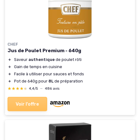
CHEF
Jus de Poulet Premium - 640g
＋
Saveur
authentique
de poulet rôti
＋
Gain de temps en cuisine
＋
Facile à utiliser pour sauces et fonds
＋
Pot de 640g pour
8L
de préparation
★★★★★
★★★★★
4,4/5
—
486 avis
Voir l'offre