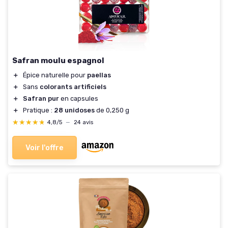
Safran moulu espagnol
＋
Épice naturelle pour
paellas
＋
Sans
colorants artificiels
＋
Safran pur
en capsules
＋
Pratique :
28 unidoses
de 0,250 g
★★★★★
★★★★★
4,8/5
—
24 avis
Voir l'offre