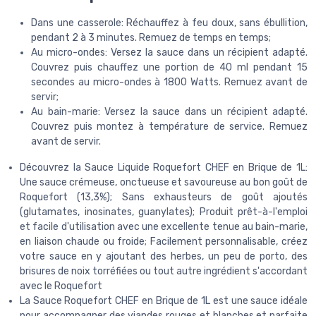
Dans une casserole: Réchauffez à feu doux, sans ébullition,
pendant 2 à 3 minutes. Remuez de temps en temps;
Au micro-ondes: Versez la sauce dans un récipient adapté.
Couvrez puis chauffez une portion de 40 ml pendant 15
secondes au micro-ondes à 1800 Watts. Remuez avant de
servir;
Au bain-marie: Versez la sauce dans un récipient adapté.
Couvrez puis montez à température de service. Remuez
avant de servir.
Découvrez la Sauce Liquide Roquefort CHEF en Brique de 1L:
Une sauce crémeuse, onctueuse et savoureuse au bon goût de
Roquefort (13,3%); Sans exhausteurs de goût ajoutés
(glutamates, inosinates, guanylates); Produit prêt-à-l'emploi
et facile d'utilisation avec une excellente tenue au bain-marie,
en liaison chaude ou froide; Facilement personnalisable, créez
votre sauce en y ajoutant des herbes, un peu de porto, des
brisures de noix torréfiées ou tout autre ingrédient s'accordant
avec le Roquefort
La Sauce Roquefort CHEF en Brique de 1L est une sauce idéale
pour accompagner des viandes rouges et blanches et parfaite