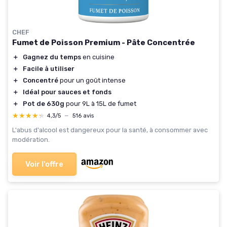
CHEF
Fumet de Poisson Premium - Pâte Concentrée
＋
Gagnez du temps
en cuisine
＋
Facile à utiliser
＋
Concentré
pour un goût intense
＋
Idéal pour sauces et fonds
＋
Pot de 630g
pour 9L à 15L de fumet
★★★★★
★★★★★
4,3/5
—
516 avis
L'abus d'alcool est dangereux pour la santé, à consommer avec
modération.
Voir l'offre