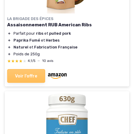
LA BRIGADE DES ÉPICES
Assaisonnement RUB American Ribs
＋
Parfait pour
ribs
et
pulled pork
＋
Paprika Fumé
et
Herbes
＋
Naturel
et
Fabrication Française
＋
Poids de 250g
★★★★★
★★★★★
4,1/5
—
10 avis
Voir l'offre