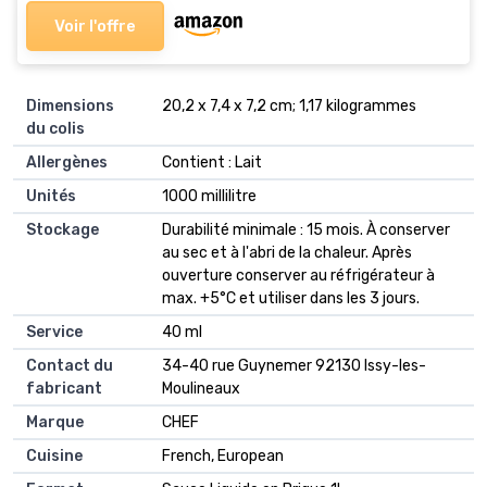
Voir l'offre
Dimensions
‎20,2 x 7,4 x 7,2 cm; 1,17 kilogrammes
du colis
Allergènes
‎Contient : Lait
Unités
‎1000 millilitre
Stockage
‎Durabilité minimale : 15 mois. À conserver
au sec et à l'abri de la chaleur. Après
ouverture conserver au réfrigérateur à
max. +5°C et utiliser dans les 3 jours.
Service
‎40 ml
Contact du
‎‎34-40 rue Guynemer 92130 Issy-les-
fabricant
Moulineaux
Marque
‎CHEF
Cuisine
‎French, European