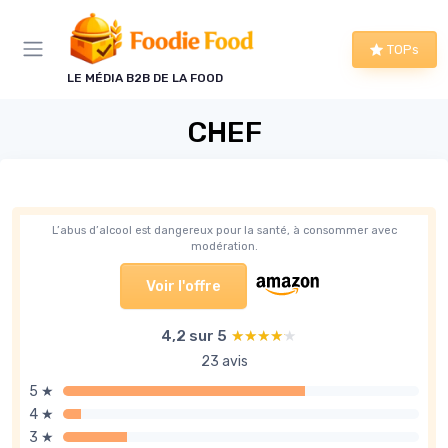
Panneau de gestion des cookies
TOPs
LE MÉDIA B2B DE LA FOOD
CHEF
L’abus d’alcool est dangereux pour la santé, à consommer avec
modération.
Voir l'offre
4,2 sur 5
★★★★★
★★★★★
23 avis
5 ★
4 ★
3 ★