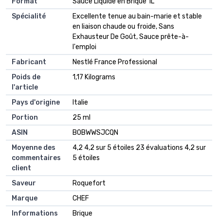
Format
‎Sauce Liquide en Brique 1L
Spécialité
‎Excellente tenue au bain-marie et stable
en liaison chaude ou froide, Sans
Exhausteur De Goût, Sauce prête-à-
l'emploi
Fabricant
‎Nestlé France Professional
Poids de
‎1,17 Kilograms
l'article
Pays d'origine
‎Italie
Portion
‎25 ml
ASIN
B0BWWSJCQN
Moyenne des
4,2 4,2 sur 5 étoiles 23 évaluations 4,2 sur
commentaires
5 étoiles
client
Saveur
Roquefort
Marque
CHEF
Informations
Brique