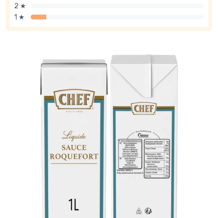
2 ★
1 ★