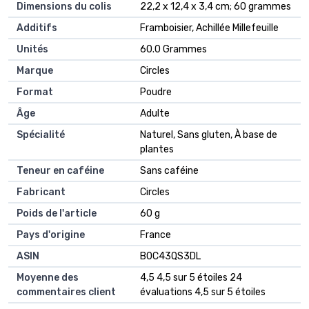
Dimensions du colis
‎22,2 x 12,4 x 3,4 cm; 60 grammes
Additifs
‎Framboisier, Achillée Millefeuille
Unités
‎60.0 Grammes
Marque
‎Circles
Format
‎Poudre
Âge
‎Adulte
Spécialité
‎Naturel, Sans gluten, À base de
plantes
Teneur en caféine
‎Sans caféine
Fabricant
‎Circles
Poids de l'article
‎60 g
Pays d'origine
‎France
ASIN
B0C43QS3DL
Moyenne des
4,5 4,5 sur 5 étoiles 24
commentaires client
évaluations 4,5 sur 5 étoiles