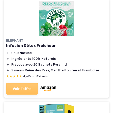
ELEPHANT
Infusion Détox Fraicheur
＋
Goût
Naturel
＋
Ingrédients 100% Naturels
＋
Pratique avec 20
Sachets Pyramid
＋
Saveurs
Reine des Près
,
Menthe Poivrée
et
Framboise
★★★★★
★★★★★
4,6/5
—
369 avis
Voir l'offre