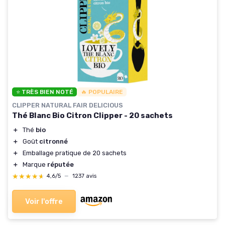
⭐ TRÈS BIEN NOTÉ
🔥 POPULAIRE
CLIPPER NATURAL FAIR DELICIOUS
Thé Blanc Bio Citron Clipper - 20 sachets
＋
Thé
bio
＋
Goût
citronné
＋
Emballage pratique de 20 sachets
＋
Marque
réputée
★★★★★
★★★★★
4,6/5
—
1237 avis
Voir l'offre