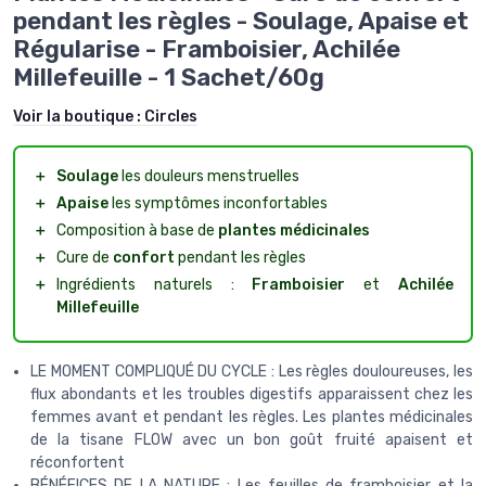
pendant les règles - Soulage, Apaise et
Régularise - Framboisier, Achilée
Millefeuille - 1 Sachet/60g
Voir la boutique :
Circles
＋
Soulage
les douleurs menstruelles
＋
Apaise
les symptômes inconfortables
＋
Composition à base de
plantes médicinales
＋
Cure de
confort
pendant les règles
＋
Ingrédients naturels :
Framboisier
et
Achilée
Millefeuille
LE MOMENT COMPLIQUÉ DU CYCLE : Les règles douloureuses, les
flux abondants et les troubles digestifs apparaissent chez les
femmes avant et pendant les règles. Les plantes médicinales
de la tisane FLOW avec un bon goût fruité apaisent et
réconfortent
BÉNÉFICES DE LA NATURE : Les feuilles de framboisier et la