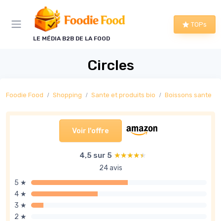
Panneau de gestion des cookies
TOPs
LE MÉDIA B2B DE LA FOOD
Circles
Foodie Food
Shopping
Sante et produits bio
Boissons sante
Voir l'offre
4,5 sur 5
★★★★★
★★★★★
24 avis
5 ★
4 ★
3 ★
2 ★