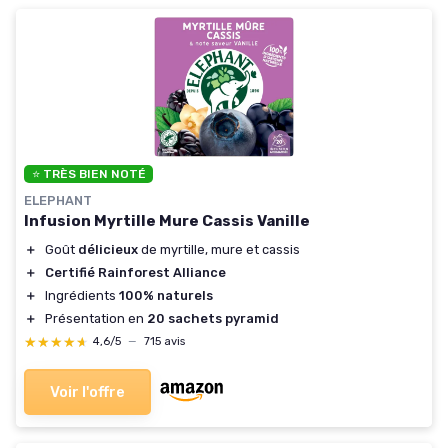
⭐ TRÈS BIEN NOTÉ
ELEPHANT
Infusion Myrtille Mure Cassis Vanille
＋
Goût
délicieux
de myrtille, mure et cassis
＋
Certifié Rainforest Alliance
＋
Ingrédients
100% naturels
＋
Présentation en
20 sachets pyramid
★★★★★
★★★★★
4,6/5
—
715 avis
Voir l'offre