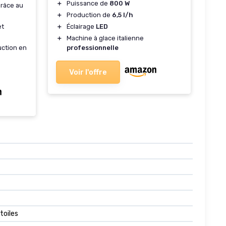
＋
Puissance de
800 W
râce au
＋
Production de
6,5 l/h
et
＋
Éclairage
LED
＋
Machine à glace italienne
uction en
professionnelle
Voir l'offre
toiles