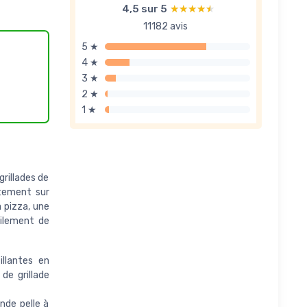
4,5 sur 5
★★★★★
★★★★★
11182 avis
5 ★
4 ★
3 ★
2 ★
1 ★
rillades de
ctement sur
 pizza, une
cilement de
llantes en
de grillade
ande pelle à