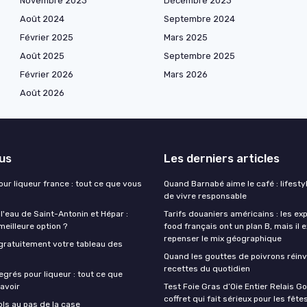
Novembre 2023
Décembre 2023
Août 2024
Septembre 2024
Février 2025
Mars 2025
Août 2025
Septembre 2025
Février 2026
Mars 2026
Août 2026
lus
Les derniers articles
our liqueur france : tout ce que vous
Quand Barnabé aime le café : lifestyl
de vivre responsable
 l'eau de Saint-Antonin et Hépar :
Tarifs douaniers américains : les ex
 meilleure option ?
food français ont un plan B, mais il 
repenser le mix géographique
gratuitement votre tableau des
Quand les gouttes de poivrons réinv
recettes du quotidien
egrés pour liqueur : tout ce que
avoir
Test Foie Gras d’Oie Entier Relais Go
coffret qui fait sérieux pour les fête
ols au pas de la case