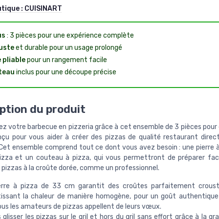
utique :
CUISINART
us
: 3 pièces pour une expérience complète
uste
et durable pour un usage prolongé
e pliable
pour un rangement facile
teau
inclus pour une découpe précise
ption du produit
z votre barbecue en pizzeria grâce à cet ensemble de 3 pièces pour g
nçu pour vous aider à créer des pizzas de qualité restaurant dire
l. Cet ensemble comprend tout ce dont vous avez besoin : une pierre à
izza et un couteau à pizza, qui vous permettront de préparer fa
s pizzas à la croûte dorée, comme un professionnel.
erre à pizza de 33 cm garantit des croûtes parfaitement crousti
tissant la chaleur de manière homogène, pour un goût authentique 
ous les amateurs de pizzas appellent de leurs vœux.
 glisser les pizzas sur le gril et hors du gril sans effort grâce à la gr