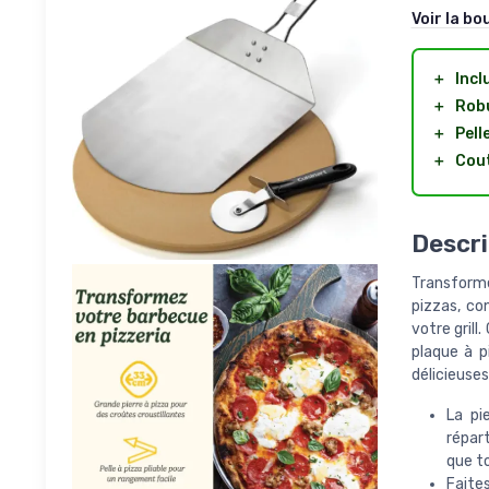
Voir la bo
＋
Incl
＋
Rob
＋
Pell
＋
Cou
Descri
Transforme
pizzas, co
votre gril
plaque à p
délicieuse
La pi
répar
que t
Faites