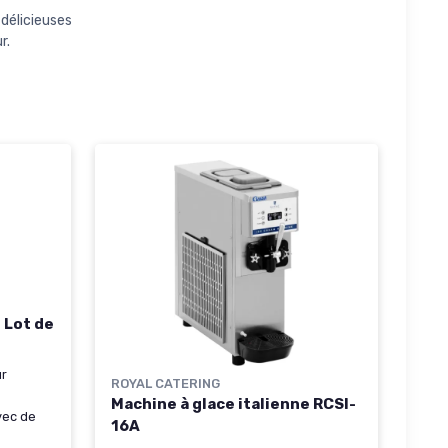
délicieuses
r.
 Lot de
ur
ROYAL CATERING
Machine à glace italienne RCSI-
vec de
16A