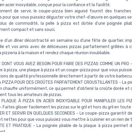
en acier inoxydable, conçue pour la confiance et la facilité.
ment de servir, le coupe-pizza bien aiguisé fournit des tranches
s pour que vous puissiez déguster votre chef-d'œuvre en quelques s
plus de commodité, la pelle à pizza est dotée d'une poignée plia
ment compact et sans souci.
isse d'un dîner décontracté en semaine ou d'une fête de quartier, im
lle et vos amis avec de délicieuses pizzas parfaitement grillées à c
 pizzeria à la maison et rendez chaque réunion inoubliable.
 DONT VOUS AVEZ BESOIN POUR FAIRE DES PIZZAS COMME UN PRO 
re à pizza, une plaque à pizza et un coupe-pizza pour que vous puissi
ions de qualité professionnelle directement à partir de votre barbecu
À PIZZA POUR DES CROÛTES PARFAITEMENT CROUSTILLANTES - La pier
 chauffe uniformément, ce qui permet d'obtenir la croûte dorée et cu
ent tous les amateurs de pizzas.
 PLAQUE À PIZZA EN ACIER INOXYDABLE POUR MANIPULER LES PI
Faites glisser facilement les pizzas sur le gril et hors du gril en toute
R ET SERVIR EN QUELQUES SECONDES - Le coupe-pizza garantit de
et nettes pour que vous puissiez vous mettre à cuisiner en un rien de
E ET PRATIQUE - La poignée pliable de la plaque à pizza permet d
nt.