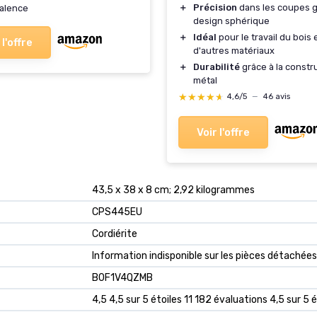
＋
Précision
dans les coupes g
alence
design sphérique
＋
Idéal
pour le travail du bois 
 l'offre
d'autres matériaux
＋
Durabilité
grâce à la constr
métal
★★★★★
★★★★★
4,6/5
—
46 avis
Voir l'offre
‎43,5 x 38 x 8 cm; 2,92 kilogrammes
‎CPS445EU
‎Cordiérite
‎Information indisponible sur les pièces détachées
B0F1V4QZMB
4,5 4,5 sur 5 étoiles 11 182 évaluations 4,5 sur 5 é