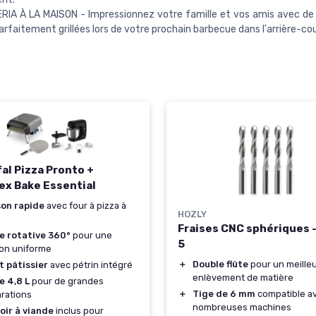
RIA À LA MAISON - Impressionnez votre famille et vos amis avec de 
arfaitement grillées lors de votre prochain barbecue dans l'arrière-cou
al Pizza Pronto +
ex Bake Essential
son rapide
avec four à pizza à
HOZLY
Fraises CNC sphériques -
e rotative 360°
pour une
5
on uniforme
＋
Double flûte
pour un meille
 pâtissier
avec pétrin intégré
enlèvement de matière
e 4,8 L
pour de grandes
＋
Tige de 6 mm
compatible a
rations
nombreuses machines
oir à viande
inclus pour