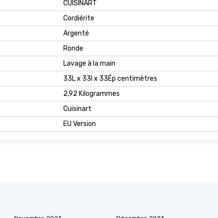
CUISINART
Cordiérite
Argenté
Ronde
Lavage à la main
33L x 33l x 33Ép centimètres
2,92 Kilogrammes
Cuisinart
EU Version