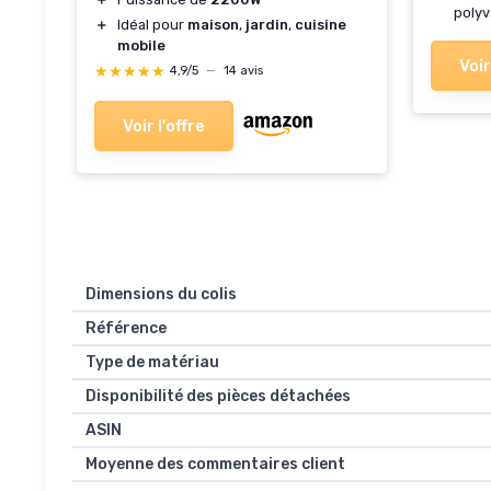
polyv
＋
Idéal pour
maison
,
jardin
,
cuisine
mobile
Voir
★★★★★
★★★★★
4,9/5
—
14 avis
Voir l'offre
Dimensions du colis
Référence
Type de matériau
Disponibilité des pièces détachées
ASIN
Moyenne des commentaires client