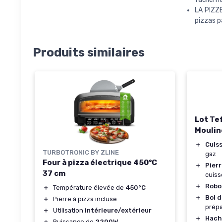
LA PIZZE
pizzas p
Produits similaires
Lot Tef
Moulin
＋
Cuis
TURBOTRONIC BY ZLINE
gaz
Four à pizza électrique 450°C
＋
Pierr
37 cm
cuiss
＋
Robot
＋
Température élevée de
450°C
＋
Bol d
＋
Pierre à pizza incluse
prépa
＋
Utilisation
intérieure/extérieur
＋
Hach
＋
Puissance de
2200W