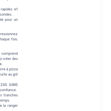
 rapides et
econdes.
ble pour un
pressionnez
haque fois.
- comprend
ez créer des
e.
re à pizza
ite au gril
ZZAS SANS
 confiance.
s tranches
 temps.
e la ranger