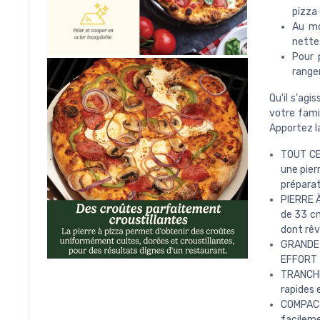
pizza 
Au mo
nette
Pour 
range
Qu'il s'ag
votre fami
Apportez la
TOUT CE
une pier
préparat
PIERRE 
de 33 cm
dont rêv
GRANDE
EFFORT - 
TRANCHE
rapides 
COMPACT
facileme