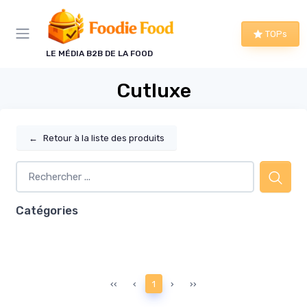
Panneau de gestion des cookies
TOPs
LE MÉDIA B2B DE LA FOOD
Cutluxe
←
Retour à la liste des produits
Catégories
‹‹
‹
1
›
››