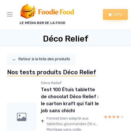
Panneau de gestion des cookies
TOPs
LE MÉDIA B2B DE LA FOOD
Déco Relief
←
Retour à la liste des produits
Nos tests produits Déco Relief
Déco Relief
Test 100 Étuis tablette
de chocolat Déco Relief :
le carton kraft qui fait le
job sans chichi
★★★★★
★★★★★
Format bien adapté aux
+
tablettes gourmandes (16 x...
Montage sans colle,