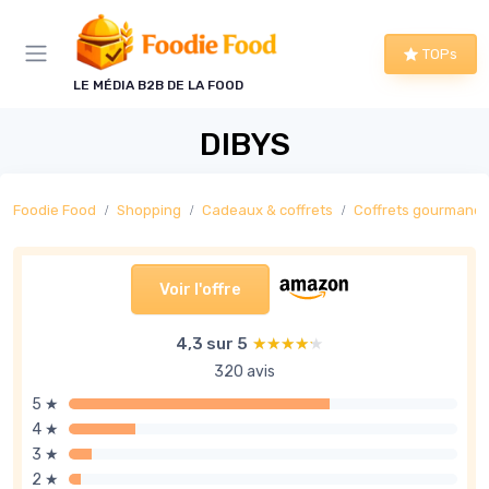
Panneau de gestion des cookies
TOPs
LE MÉDIA B2B DE LA FOOD
DIBYS
Foodie Food
Shopping
Cadeaux & coffrets
Coffrets gourmand
Voir l'offre
4,3 sur 5
★★★★★
★★★★★
320 avis
5 ★
4 ★
3 ★
2 ★