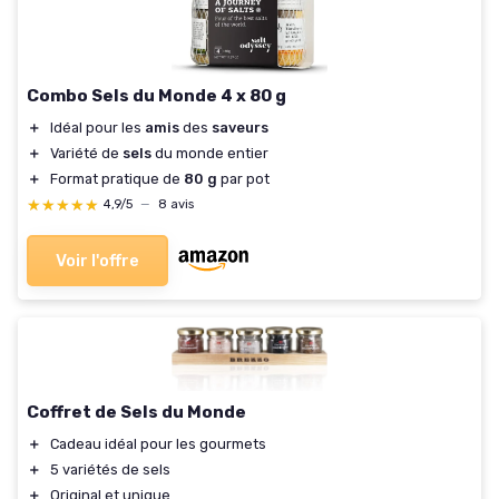
Combo Sels du Monde 4 x 80 g
＋
Idéal pour les
amis
des
saveurs
＋
Variété de
sels
du monde entier
＋
Format pratique de
80 g
par pot
★★★★★
★★★★★
4,9/5
—
8 avis
Voir l'offre
Coffret de Sels du Monde
＋
Cadeau idéal pour les gourmets
＋
5 variétés de sels
＋
Original et unique