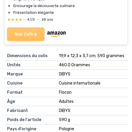
＋
Encourage la découverte culinaire
＋
Présentation élégante
★★★★★
★★★★★
4,1/5
—
28 avis
Voir l'offre
Dimensions du colis
‎19,9 x 12,3 x 3,7 cm; 590 grammes
Unités
‎460.0 Grammes
Marque
‎DIBYS
Cuisine
‎Cuisine internationale
Format
‎Flocon
Âge
‎Adultes
Fabricant
‎DIBYS
Poids de l'article
‎590 g
Pays d'origine
‎Pologne