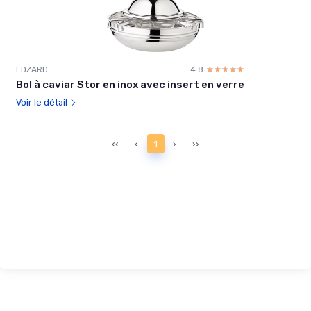
EDZARD
4.8
☆☆☆☆☆
★★★★★
Bol à caviar Stor en inox avec insert en verre
Voir le détail
‹‹
‹
1
›
››