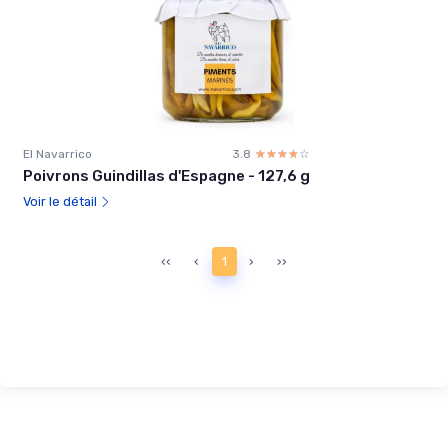
El Navarrico
3.8
☆☆☆☆☆
★★★★★
Poivrons Guindillas d'Espagne - 127,6 g
Voir le détail
‹‹
‹
1
›
››