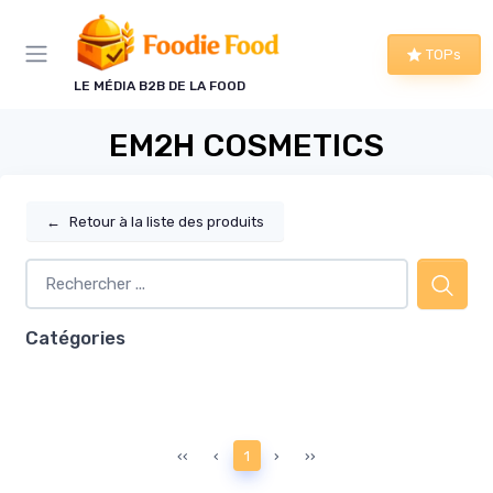
Panneau de gestion des cookies
TOPs
LE MÉDIA B2B DE LA FOOD
EM2H COSMETICS
←
Retour à la liste des produits
Catégories
‹‹
‹
1
›
››