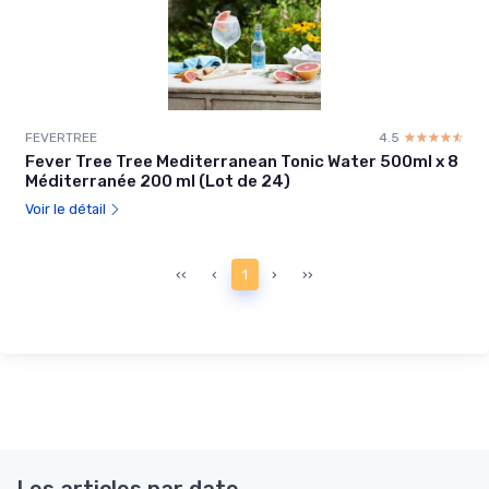
FEVERTREE
4.5
☆☆☆☆☆
★★★★★
Fever Tree Tree Mediterranean Tonic Water 500ml x 8
Méditerranée 200 ml (Lot de 24)
Voir le détail
‹‹
‹
1
›
››