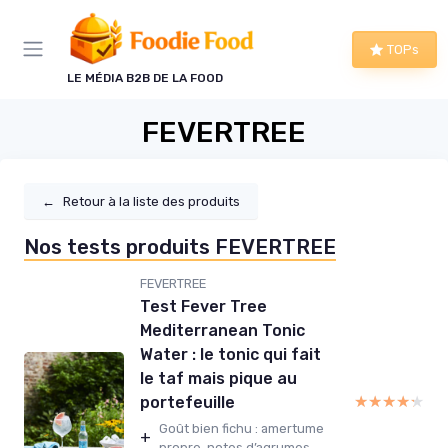
Panneau de gestion des cookies
TOPs
LE MÉDIA B2B DE LA FOOD
FEVERTREE
←
Retour à la liste des produits
Nos tests produits FEVERTREE
FEVERTREE
Test Fever Tree
Mediterranean Tonic
Water : le tonic qui fait
le taf mais pique au
★★★★★
★★★★★
portefeuille
Goût bien fichu : amertume
+
propre, notes d’agrumes...