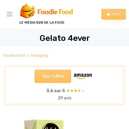
Panneau de gestion des cookies
TOPs
LE MÉDIA B2B DE LA FOOD
Gelato 4ever
Foodie Food
Shopping
Voir l'offre
3,6 sur 5
★★★★★
★★★★★
29 avis