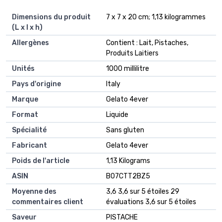
Dimensions du produit
‎7 x 7 x 20 cm; 1,13 kilogrammes
(L x l x h)
Allergènes
‎Contient : Lait, Pistaches,
Produits Laitiers
Unités
‎1000 millilitre
Pays d'origine
‎Italy
Marque
‎Gelato 4ever
Format
‎Liquide
Spécialité
‎Sans gluten
Fabricant
‎Gelato 4ever
Poids de l'article
‎1,13 Kilograms
ASIN
B07CTT2BZ5
Moyenne des
3,6 3,6 sur 5 étoiles 29
commentaires client
évaluations 3,6 sur 5 étoiles
Saveur
PISTACHE