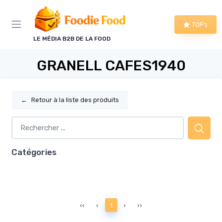
Panneau de gestion des cookies
TOPs
LE MÉDIA B2B DE LA FOOD
GRANELL CAFES1940
←
Retour à la liste des produits
Catégories
‹‹
‹
1
›
››