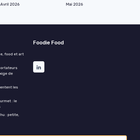
Avril 2026
Mai 2026
Foodie Food
e, food et art
portateurs
exige de
entent les
urmet : le
s
u : petite,