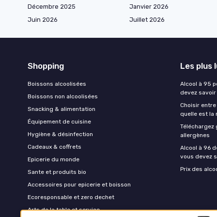
Décembre 2025
Janvier 2026
Juin 2026
Juillet 2026
Shopping
Les plus 
Boissons alcoolisées
Alcool à 95 p
devez savoir
Boissons non alcoolisées
Choisir entre
Snacking & alimentation
quelle est la
Équipement de cuisine
Téléchargez 
Hygiène & désinfection
allergènes
Cadeaux & coffrets
Alcool à 96 d
vous devez s
Epicerie du monde
Prix des alco
Sante et produits bio
Accessoires pour epicerie et boisson
Ecoresponsable et zero dechet
Arts de la table et service