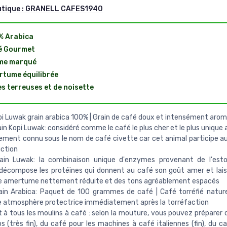
utique :
GRANELL CAFES1940
% Arabica
é Gourmet
me marqué
tume équilibrée
s terreuses et de noisette
i Luwak grain arabica 100% | Grain de café doux et intensément aro
in Kopi Luwak: considéré comme le café le plus cher et le plus unique 
ement connu sous le nom de café civette car cet animal participe a
ction
ain Luwak: la combinaison unique d'enzymes provenant de l'est
décompose les protéines qui donnent au café son goût amer et lais
e amertume nettement réduite et des tons agréablement espacés
in Arabica: Paquet de 100 grammes de café | Café torréfié nature
e atmosphère protectrice immédiatement après la torréfaction
 à tous les moulins à café : selon la mouture, vous pouvez préparer d
s (très fin), du café pour les machines à café italiennes (fin), du c