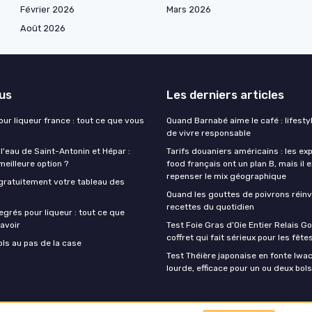
Février 2026
Mars 2026
Août 2026
lus
Les derniers articles
our liqueur france : tout ce que vous
Quand Barnabé aime le café : lifestyl
de vivre responsable
 l'eau de Saint-Antonin et Hépar :
Tarifs douaniers américains : les ex
 meilleure option ?
food français ont un plan B, mais il 
repenser le mix géographique
gratuitement votre tableau des
Quand les gouttes de poivrons réinv
recettes du quotidien
egrés pour liqueur : tout ce que
avoir
Test Foie Gras d’Oie Entier Relais Go
coffret qui fait sérieux pour les fête
ols au pas de la case
Test Théière japonaise en fonte Iwach
lourde, efficace pour un ou deux bols