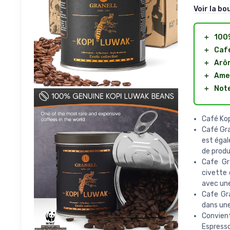
Voir la bo
＋
100
＋
Caf
＋
Arô
＋
Amer
＋
Note
Café Kop
Café Gra
est égal
de produ
Cafe Gr
civette 
avec un
Cafe Gra
dans un
Convient
Espresso