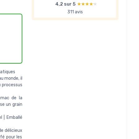
4,2 sur 5
★★★★★
★★★★★
311 avis
matiques
au monde, il
u processus
omac de la
se un grain
l | Emballé
e délicieux
afé pour les