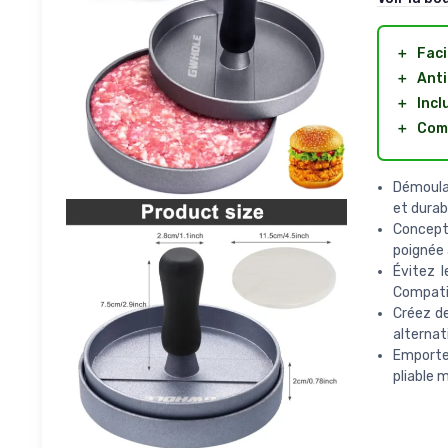
＋
Faci
＋
Anti
＋
Incl
＋
Com
Démoulag
et durabl
Concepti
poignée 
Évitez l
Compatib
Créez d
alternat
Emportez
pliable 