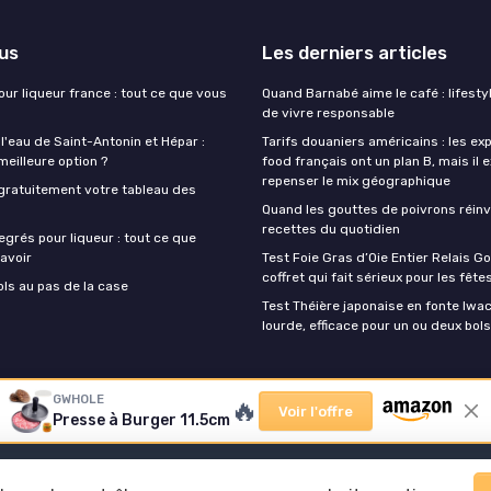
lus
Les derniers articles
our liqueur france : tout ce que vous
Quand Barnabé aime le café : lifestyl
de vivre responsable
 l'eau de Saint-Antonin et Hépar :
Tarifs douaniers américains : les ex
 meilleure option ?
food français ont un plan B, mais il 
repenser le mix géographique
gratuitement votre tableau des
Quand les gouttes de poivrons réinv
recettes du quotidien
egrés pour liqueur : tout ce que
avoir
Test Foie Gras d’Oie Entier Relais Go
coffret qui fait sérieux pour les fête
ols au pas de la case
Test Théière japonaise en fonte Iwach
lourde, efficace pour un ou deux bols
GWHOLE
🔥
Voir l'offre
Presse à Burger 11.5cm
Mentions légales
Politique de confidentialité