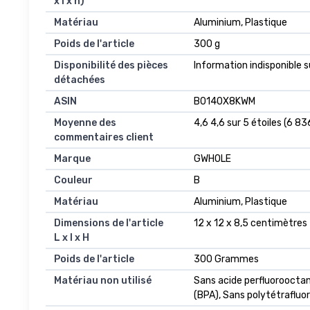
x l x h)
Matériau
‎Aluminium, Plastique
Poids de l'article
‎300 g
Disponibilité des pièces
‎Information indisponible 
détachées
ASIN
B0140X8KWM
Moyenne des
4,6 4,6 sur 5 étoiles (6 83
commentaires client
Marque
GWHOLE
Couleur
B
Matériau
Aluminium, Plastique
Dimensions de l'article
12 x 12 x 8,5 centimètres
L x l x H
Poids de l'article
300 Grammes
Matériau non utilisé
Sans acide perfluorooctan
(BPA), Sans polytétrafluo