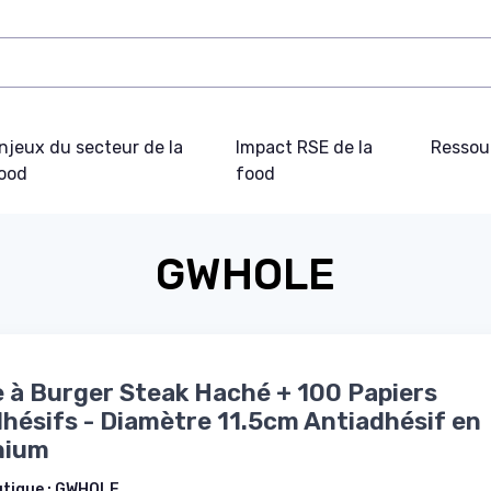
njeux du secteur de la
Impact RSE de la
Ressou
ood
food
GWHOLE
 à Burger Steak Haché + 100 Papiers
hésifs - Diamètre 11.5cm Antiadhésif en
nium
utique :
GWHOLE