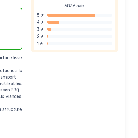
6836 avis
5 ★
4 ★
3 ★
2 ★
1 ★
rface lisse
Détachez la
ransport
tilisables.
uisson BBQ
ux viandes,
a structure