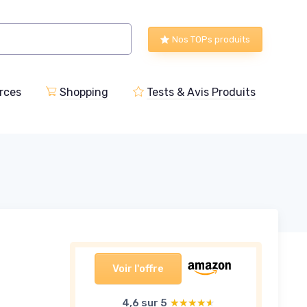
Nos TOPs produits
rces
Shopping
Tests & Avis Produits
Voir l'offre
4,6 sur 5
★★★★★
★★★★★