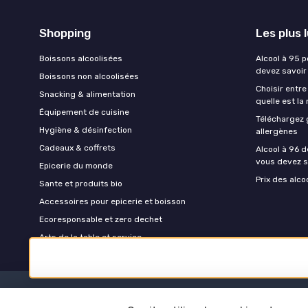
Shopping
Les plus 
Boissons alcoolisées
Alcool à 95 p
devez savoir
Boissons non alcoolisées
Choisir entre
Snacking & alimentation
quelle est la
Équipement de cuisine
Téléchargez 
Hygiène & désinfection
allergènes
Cadeaux & coffrets
Alcool à 96 d
vous devez s
Epicerie du monde
Prix des alco
Sante et produits bio
Accessoires pour epicerie et boisson
Ecoresponsable et zero dechet
Arts de la table et service