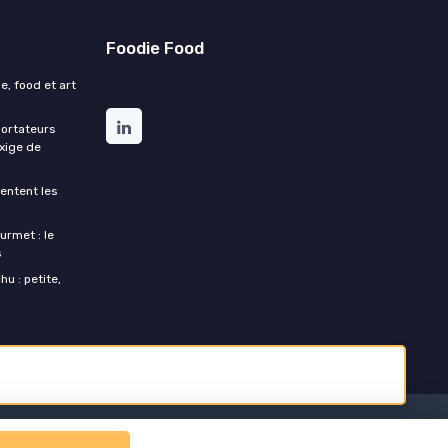
Foodie Food
e, food et art
portateurs
exige de
entent les
urmet : le
s
u : petite,