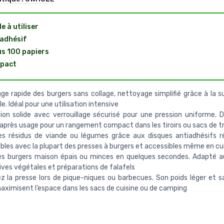
le à utiliser
adhésif
us 100 papiers
pact
e rapide des burgers sans collage, nettoyage simplifié grâce à la su
e. Idéal pour une utilisation intensive
on solide avec verrouillage sécurisé pour une pression uniforme. 
après usage pour un rangement compact dans les tiroirs ou sacs de t
es résidus de viande ou légumes grâce aux disques antiadhésifs réu
les avec la plupart des presses à burgers et accessibles même en c
es burgers maison épais ou minces en quelques secondes. Adapté a
ives végétales et préparations de falafels
 la presse lors de pique-niques ou barbecues. Son poids léger et s
maximisent l’espace dans les sacs de cuisine ou de camping