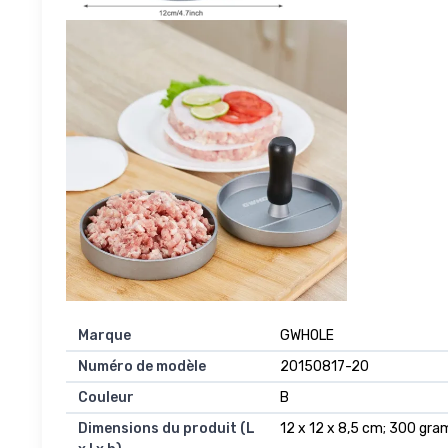
Marque
‎GWHOLE
Numéro de modèle
‎20150817-20
Couleur
‎B
Dimensions du produit (L
‎12 x 12 x 8,5 cm; 300 gr