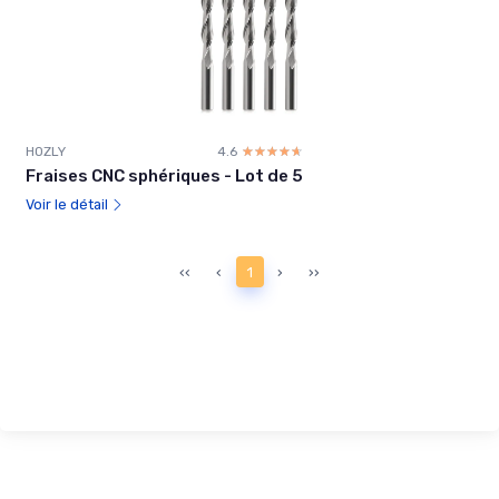
HOZLY
4.6
☆☆☆☆☆
★★★★★
Fraises CNC sphériques - Lot de 5
Voir le détail
‹‹
‹
1
›
››