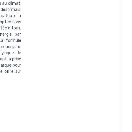
s au climat,
. désormais,
ns toute la
comptent pas
ptée à tous,
nergie par
 sa formule
munitaire,
olytique. de
ant la prise
marque pour
e offre sur