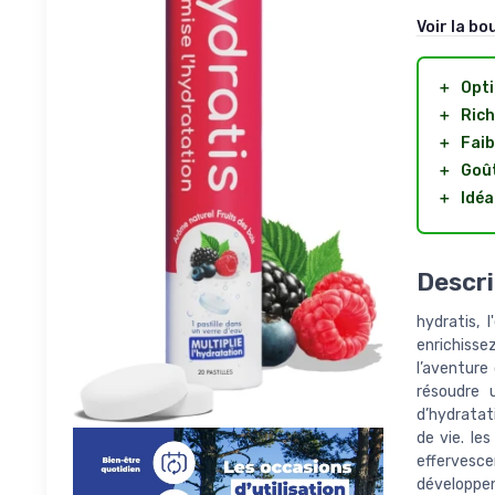
Voir la bo
＋
Opti
＋
Rich
＋
Faib
＋
Goû
＋
Idéa
Descri
hydratis, 
enrichisse
l’aventure
résoudre u
d’hydratati
de vie. le
effervesce
développen