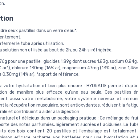
on.
ation
dre deux pastilles dans un verre d’eau*.
 lentement.
efermer le tube après utilisation.
la solution non utilisée au bout de 2h, ou 24h si réfrigérée.
 76g pour une pastille : glucides 1,89g dont sucres 1,83g, sodium 0,84
 ar*), chlorure 130mg (16% ar), magnesium 47mg (13% ar), zinc 1,45m
0,30mg (14% ar). *apport de référence.
ez votre hydratation et bien plus encore : HYDRATIS permet d’opti
tion de manière plus efficace qu’une eau seule. Ces pastilles é
nent aussi votre métabolisme, votre système nerveux et immunita
nt la récupération musculaire, sont antioxydantes, réduisent la fatig
rale et contribuent à aider à la digestion
naturel et délicieux dans un packaging pratique : Ce mélange de frui
orte des notes parfumées, légèrement sucrées et acidulées. Le tu
its des bois contient 20 pastilles et l'emballage est totalement 
oisson efficace recharge vos batteries pour une hydratation et 