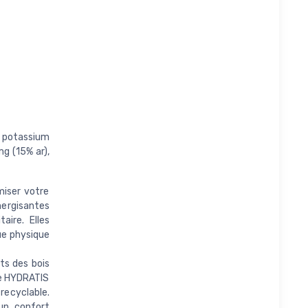
g, potassium
g (15% ar),
miser votre
nergisantes
ire. Elles
ue physique
ts des bois
be HYDRATIS
recyclable.
un confort