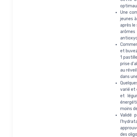
optimau
Une com
jeunes à
après le
arômes 
antioxy
Comment 
et buvez
1 pastil
prise d'
au révei
dans un
Quelques
varié et
et légu
énergéti
moins de
Validé 
l'hydrat
approuv
des olig