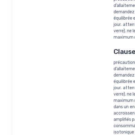
d’allaitem
demandez l
équilibrée
jour. atten
verre). ne 
maximum re
Clause
précautions
d’allaitem
demandez l
équilibrée
jour. atten
verre). ne 
maximum re
dans un end
accroissen
amplifiés 
consommat
isotonique