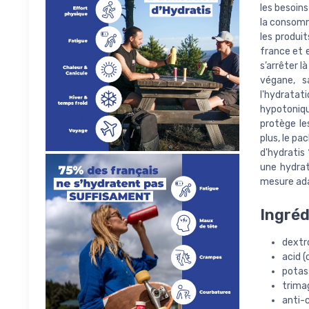
les besoins
la consomma
les produi
france et e
s’arrêter l
végane, s
l'hydratat
hypotoniq
protège les
plus, le pa
d'hydratis
une hydrat
mesure ada
Ingréd
dextr
acid (
potas
trima
anti-c