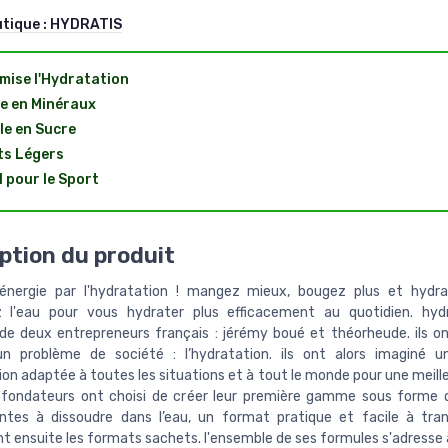
utique :
HYDRATIS
mise l'Hydratation
e en Minéraux
le en Sucre
ts Légers
l pour le Sport
ption du produit
l'énergie par l'hydratation ! mangez mieux, bougez plus et hydr
z l'eau pour vous hydrater plus efficacement au quotidien. hydr
 de deux entrepreneurs français : jérémy boué et théorheude. ils on
n problème de société : l’hydratation. ils ont alors imaginé u
on adaptée à toutes les situations et à tout le monde pour une meill
s fondateurs ont choisi de créer leur première gamme sous forme d
ntes à dissoudre dans l’eau, un format pratique et facile à trans
t ensuite les formats sachets. l'ensemble de ses formules s'adresse 