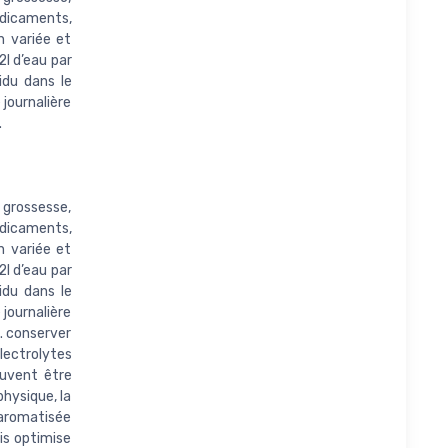
édicaments,
n variée et
l d’eau par
sidu dans le
 journalière
.
e grossesse,
édicaments,
n variée et
l d’eau par
sidu dans le
 journalière
. conserver
électrolytes
euvent être
hysique, la
aromatisée
is optimise