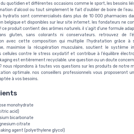
 du quotidien et différentes occasions comme le sport, les besoins lié
tion d'alcool ou tout simplement le fait d'oublier de boire de l'eau
ts hydratis sont commercialisés dans plus de 10 000 pharmacies da
n belgique et disponibles sur leur site internet. les fondateurs ne 
à ! ce produit contient des arômes naturels. il s'agit d'une formule ada
ans gluten, sans colorants ni conservateurs. retrouvez de l'é
ion avec cette composition qui multiplie l'hydratation grâce à
ue, maximise la récupération musculaire, soutient le système im
 cellules contre le stress oxydatif et contribue à l'équilibre électr
ckaging est entièrement recyclable. une question ou un doute concern
 ? nous répondons à toutes vos questions sur les produits de notre 
ation optimale. nos conseillers professionnels vous proposeront un
ptée à vos besoins.
ients
ose monohydrate
citric acid)
sium bicarbonate
gnesium citrate
aking agent (polyethylene glycol)