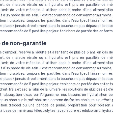
ent, de maladie rénale ou si hydratis est pris en parallèle de m
’avis de votre médecin. à utiliser dans le cadre d’une alimentatio
 et d’un mode de vie sain. il est recommandé de consommer au moins 2
tion : dissolvez toujours les pastilles dans l’eau (peut laisser un ré
les placez jamais directement dans la bouche. ne pas dépasser la dose
commandée de 5 pastilles par jour. tenir hors de portée des enfants
 de non-garantie
 d’emploi : réservé à l’adulte et à l’enfant de plus de 3 ans. en cas d
ent, de maladie rénale ou si hydratis est pris en parallèle de m
’avis de votre médecin. à utiliser dans le cadre d’une alimentatio
 et d’un mode de vie sain. il est recommandé de consommer au moins 2
tion : dissolvez toujours les pastilles dans l’eau (peut laisser un ré
les placez jamais directement dans la bouche. ne pas dépasser la dose
commandée de 5 pastilles par jour. tenir hors de portée des enfants
roit frais et sec à l’abri de la lumière. les solutions de glucides et d'
t l'absorption d'eau par l’organisme. nos besoins en hydratation p
par un choc sur le métabolisme comme de fortes chaleurs, un effort p
ion d’alcool ou une période de jeûne. préparation pour boisson 
 à base de minéraux (électrolytes) avec sucre et édulcorant. hydrat