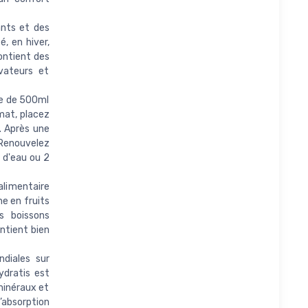
nts et des
, en hiver,
contient des
vateurs et
de de 500ml
imat, placez
. Après une
 Renouvelez
e d'eau ou 2
alimentaire
he en fruits
s boissons
ontient bien
diales sur
ydratis est
minéraux et
’absorption