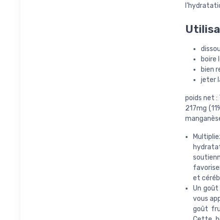
l’hydratati
Utilis
dissou
boire
bien r
jeter 
poids net :
217mg (11%
manganèse 
Multipli
hydrata
soutien
favorise
et céréb
Un goût 
vous app
goût fru
Cette b