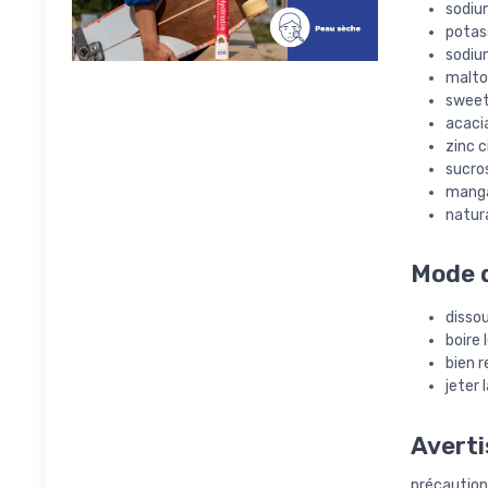
sodiu
potas
sodiu
malto
sweet
acaci
zinc c
sucro
manga
natura
Mode d
dissou
boire
bien r
jeter 
Averti
précautions