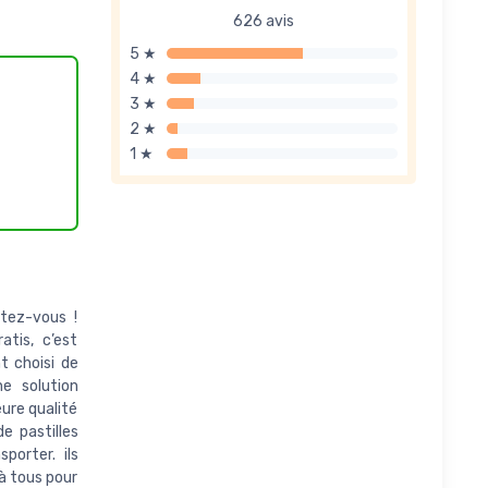
626 avis
5 ★
4 ★
3 ★
2 ★
1 ★
atez-vous !
atis, c’est
t choisi de
ne solution
eure qualité
e pastilles
porter. ils
à tous pour