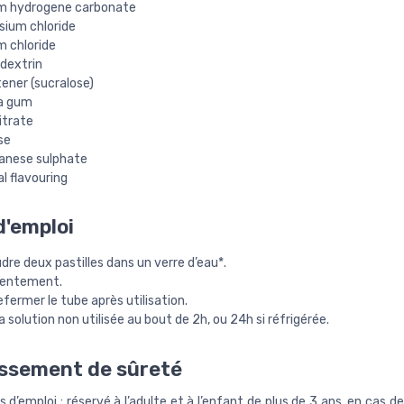
m hydrogene carbonate
sium chloride
m chloride
dextrin
ener (sucralose)
a gum
itrate
se
nese sulphate
l flavouring
'emploi
dre deux pastilles dans un verre d’eau*.
 lentement.
efermer le tube après utilisation.
la solution non utilisée au bout de 2h, ou 24h si réfrigérée.
ssement de sûreté
 d’emploi : réservé à l’adulte et à l’enfant de plus de 3 ans. en cas d