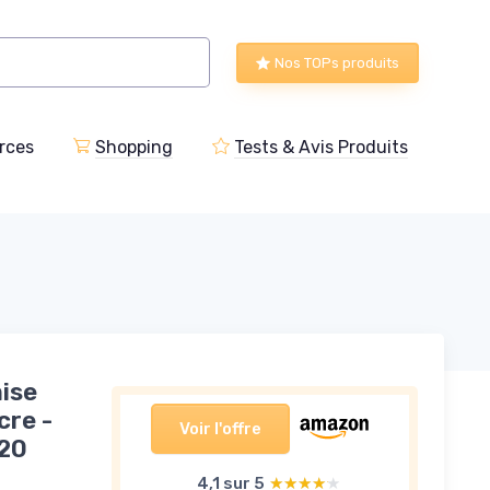
Nos TOPs produits
rces
Shopping
Tests & Avis Produits
mise
cre -
Voir l'offre
 20
4,1 sur 5
★★★★★
★★★★★