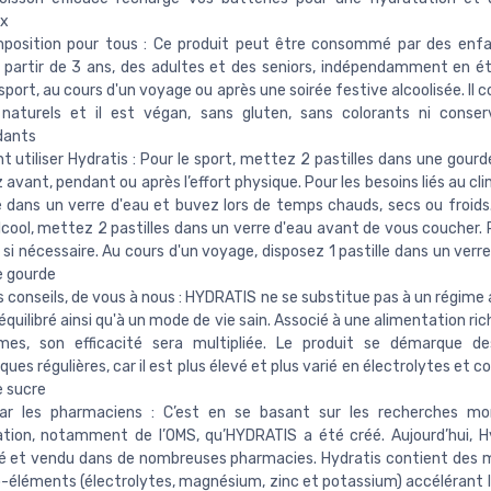
x
position pour tous : Ce produit peut être consommé par des enfa
 partir de 3 ans, des adultes et des seniors, indépendamment en été
 sport, au cours d'un voyage ou après une soirée festive alcoolisée. Il 
naturels et il est végan, sans gluten, sans colorants ni conser
dants
utiliser Hydratis : Pour le sport, mettez 2 pastilles dans une gour
 avant, pendant ou après l’effort physique. Pour les besoins liés au cl
le dans un verre d'eau et buvez lors de temps chauds, secs ou froids
alcool, mettez 2 pastilles dans un verre d'eau avant de vous coucher.
l si nécessaire. Au cours d'un voyage, disposez 1 pastille dans un verr
e gourde
 conseils, de vous à nous : HYDRATIS ne se substitue pas à un régime 
 équilibré ainsi qu'à un mode de vie sain. Associé à une alimentation ric
mes, son efficacité sera multipliée. Le produit se démarque de
ques régulières, car il est plus élevé et plus varié en électrolytes et c
 sucre
par les pharmaciens : C’est en se basant sur les recherches mon
ation, notamment de l’OMS, qu’HYDRATIS a été créé. Aujourd’hui, H
é et vendu dans de nombreuses pharmacies. Hydratis contient des 
o-éléments (électrolytes, magnésium, zinc et potassium) accélérant l