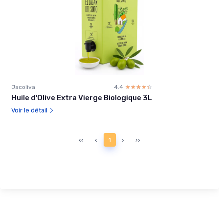
Jacoliva
4.4
☆☆☆☆☆
★★★★★
Huile d'Olive Extra Vierge Biologique 3L
Voir le détail
‹‹
‹
1
›
››