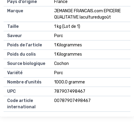
Pays d'origine
France
Marque
JEMANGE FRANCAIS.com EPICERIE
QUALITATIVE laculturedugoût
Taille
1 kg (Lot de 1)
Saveur
Porc
Poids de l'article
1 Kilogrammes
Poids du colis
1 Kilogrammes
Source biologique
Cochon
Variété
Porc
Nombre d'unités
1000.0 gramme
UPC
787907498467
Code article
00787907498467
international