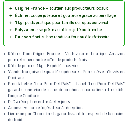
＋
Origine France
— soutien aux producteurs locaux
＋
Échine
: coupe juteuse et goûteuse grâce au persillage
＋
1 kg
: poids pratique pour famille ou repas convivial
＋
Polyvalent
: se prête au rôti, mijoté ou tranché
＋
Cuisson facile
: bon rendu au four ou à la rôtissoire
Rôti de Porc Origine France - Visitez notre boutique Amazon
pour retrouver notre offre de produits frais
Rôti de porc de 1 kg - Expédié sous vide
Viande française de qualité supérieure - Porcs nés et élevés en
Occitanie
Porc labélisé "Lou Porc Del Païs" - Label "Lou Porc Del Païs"
garantie une viande issue de cochons charcutiers et certifie
l'origine Occitanie
DLC à réception entre 4 et 6 jours
À conserver au réfrigérateur à réception
Livraison par Chronofresh garantissant le respect de la chaine
du froid