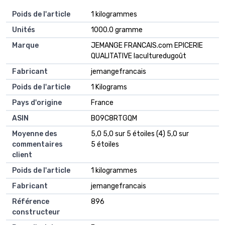
Poids de l'article
‎1 kilogrammes
Unités
‎1000.0 gramme
Marque
‎JEMANGE FRANCAIS.com EPICERIE
QUALITATIVE laculturedugoût
Fabricant
‎jemangefrancais
Poids de l'article
‎1 Kilograms
Pays d'origine
‎France
ASIN
B09C8RTGQM
Moyenne des
5,0 5,0 sur 5 étoiles (4) 5,0 sur
commentaires
5 étoiles
client
Poids de l'article
1 kilogrammes
Fabricant
jemangefrancais
Référence
896
constructeur