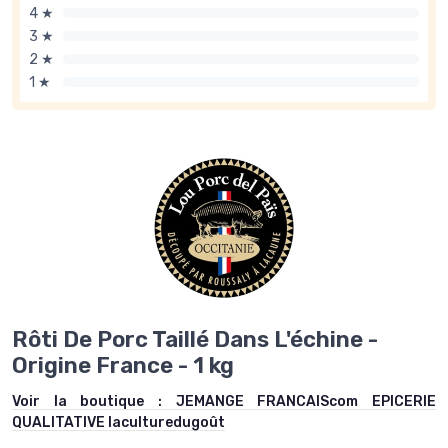
4 ★
3 ★
2 ★
1 ★
Rôti De Porc Taillé Dans L'échine -
Origine France - 1 kg
Voir la boutique :
JEMANGE FRANCAIScom EPICERIE
QUALITATIVE laculturedugoût