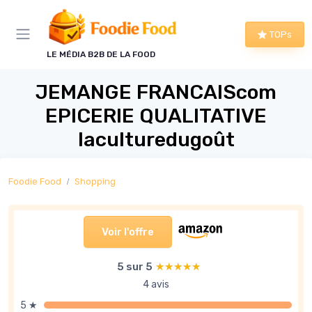
Panneau de gestion des cookies
TOPs
LE MÉDIA B2B DE LA FOOD
JEMANGE FRANCAIScom
EPICERIE QUALITATIVE
laculturedugoût
Foodie Food
Shopping
Voir l'offre
5 sur 5
★★★★★
★★★★★
4 avis
5 ★