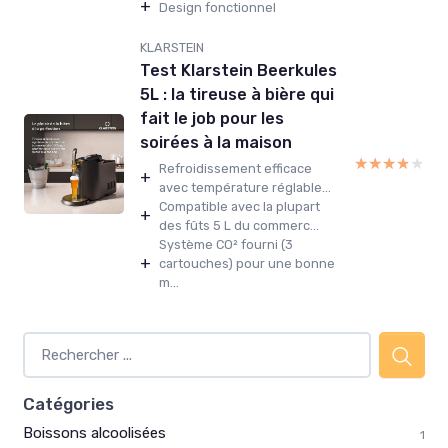
+
Design fonctionnel
KLARSTEIN
Test Klarstein Beerkules
5L : la tireuse à bière qui
fait le job pour les
soirées à la maison
★★★★★
★★★★★
Refroidissement efficace
+
avec température réglable...
Compatible avec la plupart
+
des fûts 5 L du commerc...
Système CO² fourni (3
+
cartouches) pour une bonne
m...
Catégories
Boissons alcoolisées
1