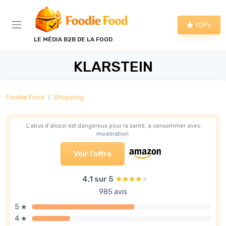
Panneau de gestion des cookies
TOPs
LE MÉDIA B2B DE LA FOOD
KLARSTEIN
Foodie Food
Shopping
L’abus d’alcool est dangereux pour la santé, à consommer avec
modération.
Voir l'offre
4,1 sur 5
★★★★★
★★★★★
985 avis
5 ★
4 ★