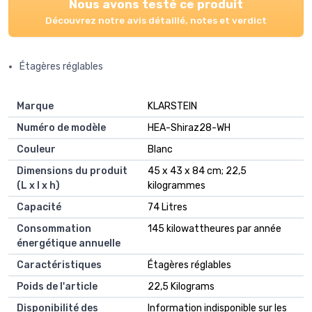
Nous avons testé ce produit
Découvrez notre avis détaillé, notes et verdict
Étagères réglables
Marque
‎KLARSTEIN
Numéro de modèle
‎HEA-Shiraz28-WH
Couleur
‎Blanc
Dimensions du produit
‎45 x 43 x 84 cm; 22,5
(L x l x h)
kilogrammes
Capacité
‎74 Litres
Consommation
‎145 kilowattheures par année
énergétique annuelle
Caractéristiques
‎Étagères réglables
Poids de l'article
‎22,5 Kilograms
Disponibilité des
‎Information indisponible sur les