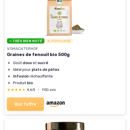
⭐ TRÈS BIEN NOTÉ
🔥 POPULAIRE
VOMACHTERHOF
Graines de fenouil bio 500g
＋
Goût
doux
et
sucré
＋
Idéal pour
plats de pâtes
＋
Infusion
réchauffante
＋
Produit
bio
★★★★★
★★★★★
4,6/5
—
1130 avis
Voir l'offre