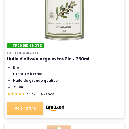
⭐ TRÈS BIEN NOTÉ
LA TOURANGELLE
Huile d'olive vierge extra Bio - 750ml
＋
Bio
＋
Extraite à froid
＋
Huile de grande qualité
＋
750ml
★★★★★
★★★★★
4,5/5
—
550 avis
Voir l'offre