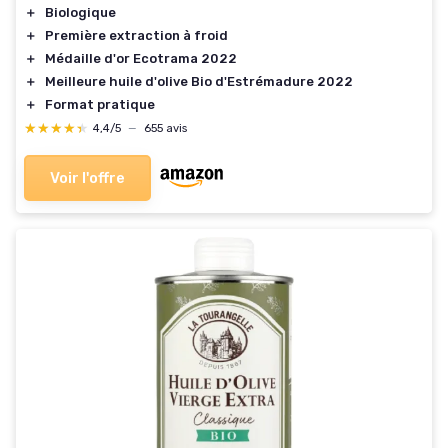
＋
Biologique
＋
Première extraction à froid
＋
Médaille d'or Ecotrama 2022
＋
Meilleure huile d'olive Bio d'Estrémadure 2022
＋
Format pratique
★★★★★
★★★★★
4,4/5
—
655 avis
Voir l'offre