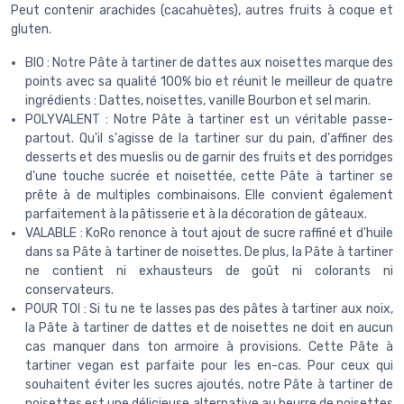
Peut contenir arachides (cacahuètes), autres fruits à coque et
gluten.
BIO : Notre Pâte à tartiner de dattes aux noisettes marque des
points avec sa qualité 100% bio et réunit le meilleur de quatre
ingrédients : Dattes, noisettes, vanille Bourbon et sel marin.
POLYVALENT : Notre Pâte à tartiner est un véritable passe-
partout. Qu'il s'agisse de la tartiner sur du pain, d'affiner des
desserts et des mueslis ou de garnir des fruits et des porridges
d'une touche sucrée et noisettée, cette Pâte à tartiner se
prête à de multiples combinaisons. Elle convient également
parfaitement à la pâtisserie et à la décoration de gâteaux.
VALABLE : KoRo renonce à tout ajout de sucre raffiné et d'huile
dans sa Pâte à tartiner de noisettes. De plus, la Pâte à tartiner
ne contient ni exhausteurs de goût ni colorants ni
conservateurs.
POUR TOI : Si tu ne te lasses pas des pâtes à tartiner aux noix,
la Pâte à tartiner de dattes et de noisettes ne doit en aucun
cas manquer dans ton armoire à provisions. Cette Pâte à
tartiner vegan est parfaite pour les en-cas. Pour ceux qui
souhaitent éviter les sucres ajoutés, notre Pâte à tartiner de
noisettes est une délicieuse alternative au beurre de noisettes