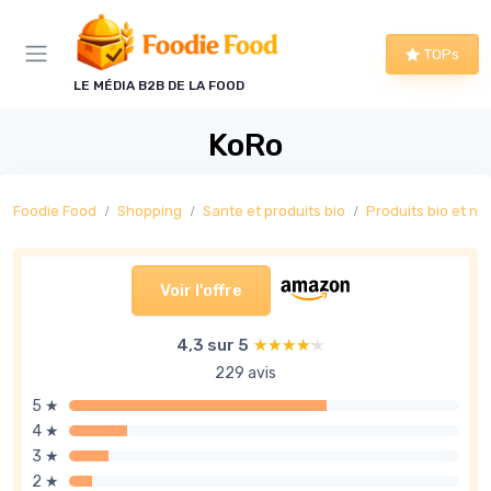
Panneau de gestion des cookies
TOPs
LE MÉDIA B2B DE LA FOOD
KoRo
Foodie Food
Shopping
Sante et produits bio
Produits bio et na
Voir l'offre
4,3 sur 5
★★★★★
★★★★★
229 avis
5 ★
4 ★
3 ★
2 ★