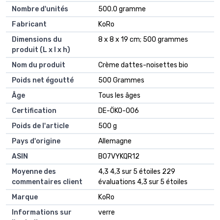
Nombre d'unités
‎500.0 gramme
Fabricant
‎KoRo
Dimensions du
‎8 x 8 x 19 cm; 500 grammes
produit (L x l x h)
Nom du produit
‎Crème dattes-noisettes bio
Poids net égoutté
‎500 Grammes
Âge
‎Tous les âges
Certification
‎DE-ÖKO-006
Poids de l'article
‎500 g
Pays d'origine
‎Allemagne
ASIN
B07VYKQR12
Moyenne des
4,3 4,3 sur 5 étoiles 229
commentaires client
évaluations 4,3 sur 5 étoiles
Marque
KoRo
Informations sur
verre