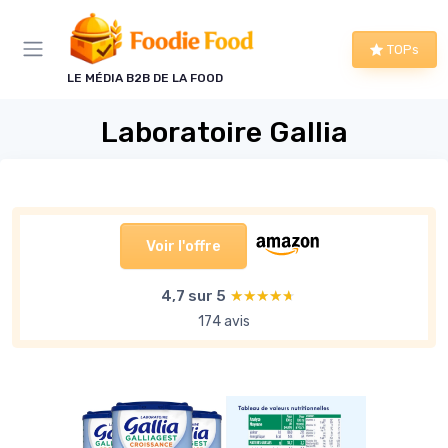
Panneau de gestion des cookies
TOPs
LE MÉDIA B2B DE LA FOOD
Laboratoire Gallia
Voir l'offre
4,7 sur 5
★★★★★
★★★★★
174 avis