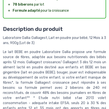
＋
78 biberons
par lot
＋
Formule adapté
pour la croissance
Description du produit
Laboratoire Gallia Galliagest, Lait en poudre pour bébé, 12 Mois à 3
ans, 900g (Lot de 3)
Le lait BEBE en poudre Laboratoire Gallia propose une formule
source de fibres, adaptée aux besoins nutritionnels des bébés
après 12 mois: Galliagest croissance/ Galliagest 3 dès 12 mois un
aliment lacté en poudre destiné aux enfants et BEBE en bas
gingembre (lait en poudre BEBE); bouger, jouer est indispensable
au développement de votre enfant; si votre enfant manque de
fibres*, la formule Galliagest croissance peut répondre à ses
besoins: sa formule permet avec 2 biberons de 240 ml
reconstitués, de couvrir 48% des besoins journaliers en fibres de
votre enfant** * Etude nutri bébé sfae 2013 volet
consommation - adequate intake EFSA; seuls 20 à 30 % des
enfants entre 12 et 35 mois ont des apports en fibres qui