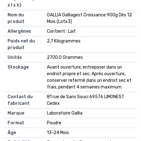
x l x h)
Nom du
‎GALLIA Galliagest Croissance 900g Dès 12
produit
Mois (Lotx3)
Allergènes
‎Contient : Lait
Poids net du
‎2,7 Kilogrammes
produit
Unités
‎2700.0 Grammes
Stockage
‎Avant ouverture, entreposer dans un
endroit propre et sec. Après ouverture,
conserver refermé dans un endroit sec et
frais, pendant 4 semaines maximum.
Contact du
‎81 rue de Sans Souci 69576 LIMONEST
fabricant
Cedex
Marque
‎Laboratoire Gallia
Format
‎Poudre
Âge
‎13-24 Mois