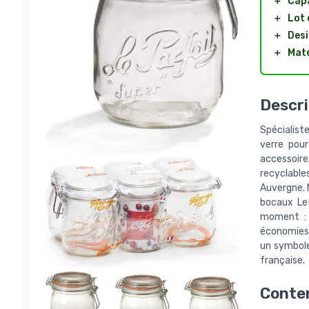
＋
Capa
＋
Lot
＋
Desi
＋
Maté
Descri
Spécialist
verre pour
accessoire
recyclabl
Auvergne. M
bocaux Le 
moment : m
économies, 
un symbole
française.
Conten