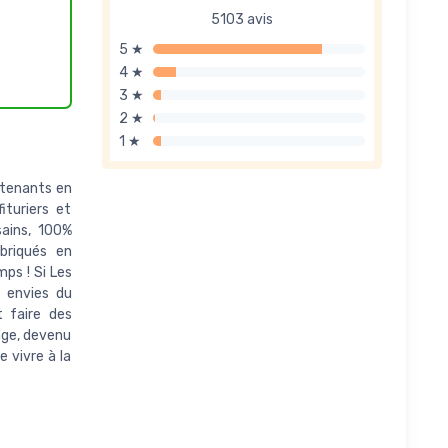
5103 avis
5 ★
4 ★
3 ★
2 ★
1 ★
ntenants en
ituriers et
sains, 100%
briqués en
mps ! Si Les
s envies du
t faire des
ange, devenu
 vivre à la