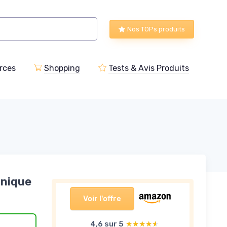
Nos TOPs produits
rces
Shopping
Tests & Avis Produits
Unique
Voir l'offre
4,6 sur 5
★★★★★
★★★★★