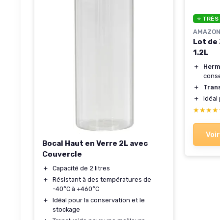
⭐ TRÈS
AMAZON
Lot de
1.2L
＋
Herm
conse
＋
Tran
＋
Idéal
★★★★
★★★★
Voir
Bocal Haut en Verre 2L avec
Couvercle
＋
Capacité de 2 litres
＋
Résistant à des températures de
-40°C à +460°C
＋
Idéal pour la conservation et le
stockage