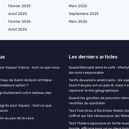
Février 2025
Mars 2025
Août 2025
Septembre 2025
Février 2026
Mars 2026
Août 2026
lus
Les derniers articles
our liqueur france : tout ce que vous
Quand Barnabé aime le café : lifestyl
de vivre responsable
 l'eau de Saint-Antonin et Hépar :
Tarifs douaniers américains : les ex
 meilleure option ?
food français ont un plan B, mais il 
repenser le mix géographique
gratuitement votre tableau des
Quand les gouttes de poivrons réinv
recettes du quotidien
egrés pour liqueur : tout ce que
avoir
Test Foie Gras d’Oie Entier Relais Go
coffret qui fait sérieux pour les fête
ols au pas de la case
Test Théière japonaise en fonte Iwach
lourde, efficace pour un ou deux bols