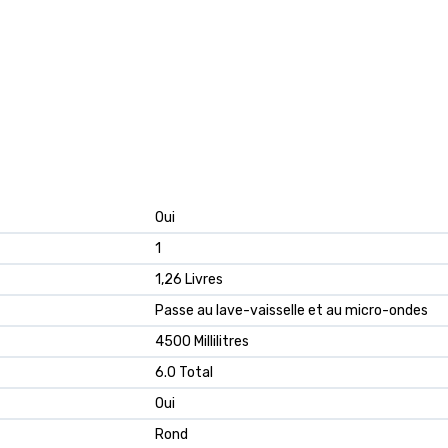
‎Oui
‎1
‎1,26 Livres
‎Passe au lave-vaisselle et au micro-ondes
‎4500 Millilitres
‎6.0 Total
‎Oui
‎Rond