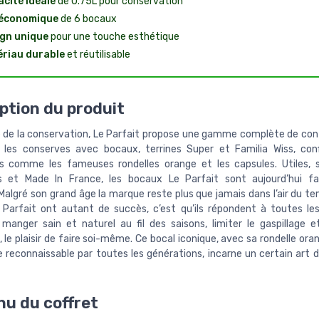
cité idéale
de 0.75L pour conservation
 économique
de 6 bocaux
gn unique
pour une touche esthétique
riau durable
et réutilisable
ption du produit
e de la conservation, Le Parfait propose une gamme complète de co
 les conserves avec bocaux, terrines Super et Familia Wiss, conf
s comme les fameuses rondelles orange et les capsules. Utiles, 
es et Made In France, les bocaux Le Parfait sont aujourd’hui fa
algré son grand âge la marque reste plus que jamais dans l’air du te
Parfait ont autant de succès, c’est qu’ils répondent à toutes le
anger sain et naturel au fil des saisons, limiter le gaspillage e
le plaisir de faire soi-même. Ce bocal iconique, avec sa rondelle or
 reconnaissable par toutes les générations, incarne un certain art de
u du coffret