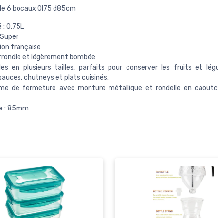
de 6 bocaux 0l75 d85cm
 : 0,75L
Super
ion française
rrondie et légèrement bombée
les en plusieurs tailles, parfaits pour conserver les fruits et lég
sauces, chutneys et plats cuisinés.
me de fermeture avec monture métallique et rondelle en caout
e : 85mm