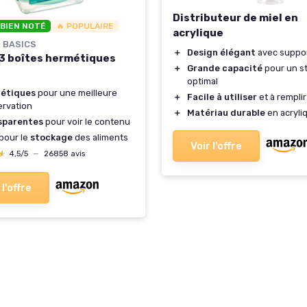
Distributeur de miel en
 BIEN NOTÉ
🔥 POPULAIRE
acrylique
 BASICS
＋
Design élégant
avec suppo
 3 boîtes hermétiques
＋
Grande capacité
pour un s
optimal
étiques
pour une meilleure
＋
Facile à utiliser
et à remplir
rvation
＋
Matériau durable
en acryli
sparentes
pour voir le contenu
 pour le
stockage
des aliments
Voir l'offre
★
★
4,5/5
—
26858 avis
 l'offre