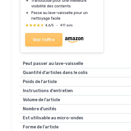
＋
Translucide pour une meilleure
visibilité des contents
＋
Passe au lave-vaisselle pour un
nettoyage facile
★★★★★
★★★★★
4,6/5
—
417 avis
Voir l'offre
Peut passer au lave-vaisselle
Quantité d'articles dans le colis
Poids de l'article
Instructions d'entretien
Volume de l'article
Nombre d'unités
Est utilisable au micro-ondes
Forme de l'article