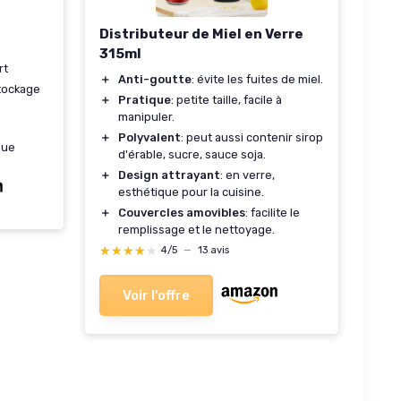
Distributeur de Miel en Verre
315ml
rt
＋
Anti-goutte
: évite les fuites de miel.
tockage
＋
Pratique
: petite taille, facile à
manipuler.
＋
Polyvalent
: peut aussi contenir sirop
que
d'érable, sucre, sauce soja.
＋
Design attrayant
: en verre,
esthétique pour la cuisine.
＋
Couvercles amovibles
: facilite le
remplissage et le nettoyage.
★★★★★
★★★★★
4/5
—
13 avis
Voir l'offre