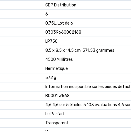
‎CDP Distribution
‎6
‎0.75L, Lot de 6
‎03039660002168
‎LP750
‎8,5 x 8,5 x 14,5 cm; 571,53 grammes
‎4500 Millilitres
‎Hermétique
‎572 g
‎Information indisponible sur les pièces détac
B0001IW56S
4,6 4,6 sur 5 étoiles 5 103 évaluations 4,6 sur
Le Parfait
Transparent