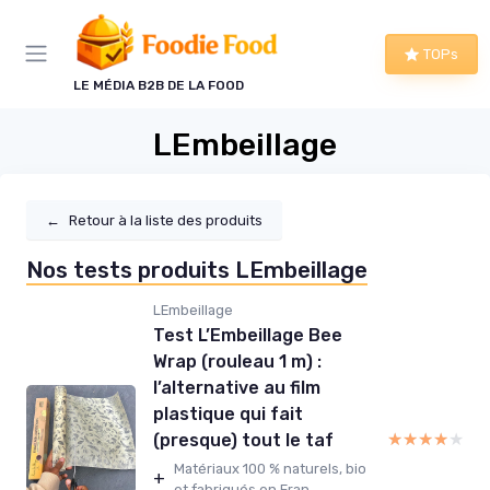
Panneau de gestion des cookies
TOPs
LE MÉDIA B2B DE LA FOOD
LEmbeillage
←
Retour à la liste des produits
Nos tests produits LEmbeillage
LEmbeillage
Test L’Embeillage Bee
Wrap (rouleau 1 m) :
l’alternative au film
plastique qui fait
★★★★★
★★★★★
(presque) tout le taf
Matériaux 100 % naturels, bio
+
et fabriqués en Fran...