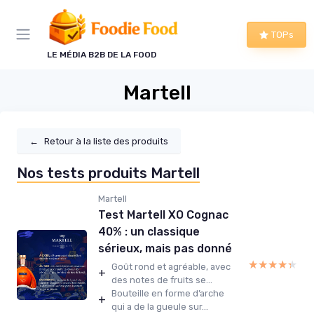
Panneau de gestion des cookies
TOPs
LE MÉDIA B2B DE LA FOOD
Martell
←
Retour à la liste des produits
Nos tests produits Martell
Martell
Test Martell XO Cognac
40% : un classique
sérieux, mais pas donné
★★★★★
★★★★★
Goût rond et agréable, avec
+
des notes de fruits se...
Bouteille en forme d’arche
+
qui a de la gueule sur...