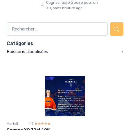
Cognac facile à boire pour un
+
XO, sans brûlure agr...
Catégories
Boissons alcoolisées
1
Martell
4.7
☆☆☆☆☆
★★★★★