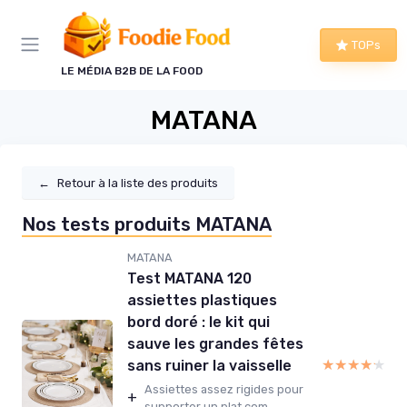
Panneau de gestion des cookies
TOPs
LE MÉDIA B2B DE LA FOOD
MATANA
←
Retour à la liste des produits
Nos tests produits MATANA
MATANA
Test MATANA 120
assiettes plastiques
bord doré : le kit qui
sauve les grandes fêtes
★★★★★
★★★★★
sans ruiner la vaisselle
Assiettes assez rigides pour
+
supporter un plat com...