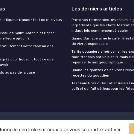
lus
Les derniers articles
our liqueur france : tout ce que vous
Protéines fermentées, mycélium, alg
ingrédients que les chefs testent et
industriels commencent à scaler
 l'eau de Saint-Antonin et Hépar :
 meilleure option ?
Quand Barnabé aime le café : lifestyl
de vivre responsable
gratuitement votre tableau des
Tarifs douaniers américains : les ex
food français ont un plan B, mais il 
egrés pour liqueur : tout ce que
repenser le mix géographique
avoir
Quand les gouttes de poivrons réinv
ols au pas de la case
recettes du quotidien
Test Foie Gras d’Oie Entier Relais Go
coffret qui fait sérieux pour les fête
Mentions légales
Politique de confidentialité
 donne le contrôle sur ceux que vous souhaitez activer
© Foodie Food 2026