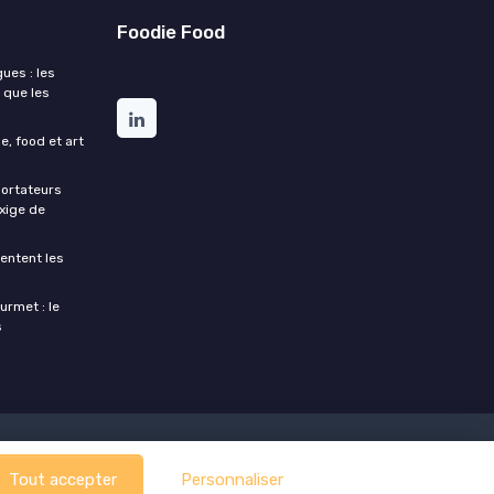
Foodie Food
ues : les
 que les
e, food et art
portateurs
exige de
entent les
urmet : le
s
Tout accepter
Personnaliser