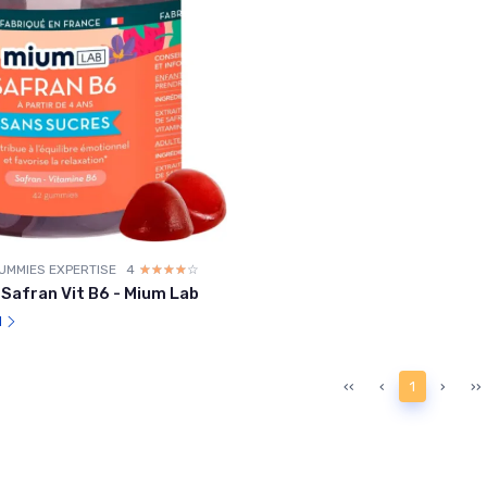
UMMIES EXPERTISE
4
☆☆☆☆☆
★★★★★
afran Vit B6 - Mium Lab
l
‹‹
‹
1
›
››