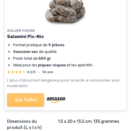
SALUMI PASINI
Salamini Pic-Nic
＋
Format pratique de
9 pièces
＋
Sauisson sec
de qualité
＋
Poids total de
500 gr
＋
Idéal pour les
piques-niques
et les apéritifs
★★★★★
★★★★★
4,2/5
—
96 avis
L'abus d'alcool est dangereux pour la santé, à consommer avec
modération.
Voir l'offre
Dimensions du
‎1,5 x 20 x 13,5 cm; 135 grammes
produit (L x l x h)