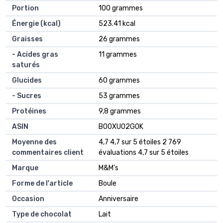
Portion
‎100 grammes
Énergie (kcal)
‎523.41 kcal
Graisses
‎26 grammes
- Acides gras
‎11 grammes
saturés
Glucides
‎60 grammes
- Sucres
‎53 grammes
Protéines
‎9,8 grammes
ASIN
B00XUO2G0K
Moyenne des
4,7 4,7 sur 5 étoiles 2 769
commentaires client
évaluations 4,7 sur 5 étoiles
Marque
M&M's
Forme de l'article
Boule
Occasion
Anniversaire
Type de chocolat
Lait