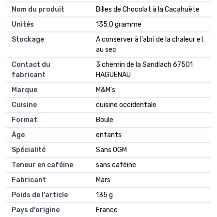
Nom du produit
‎Billes de Chocolat à la Cacahuète
Unités
‎135.0 gramme
Stockage
‎A conserver à l'abri de la chaleur et
au sec
Contact du
‎3 chemin de la Sandlach 67501
fabricant
HAGUENAU
Marque
‎M&M's
Cuisine
‎cuisine occidentale
Format
‎Boule
Âge
‎enfants
Spécialité
‎Sans OGM
Teneur en caféine
‎sans caféine
Fabricant
‎Mars
Poids de l'article
‎135 g
Pays d'origine
‎France