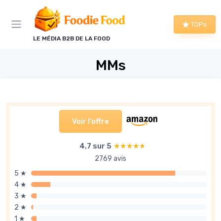
Panneau de gestion des cookies
TOPs
LE MÉDIA B2B DE LA FOOD
MMs
Voir l'offre
4,7 sur 5
★★★★★
★★★★★
2769 avis
5 ★
4 ★
3 ★
2 ★
1 ★