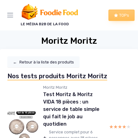
Panneau de gestion des cookies
TOPs
LE MÉDIA B2B DE LA FOOD
Moritz Moritz
←
Retour à la liste des produits
Nos tests produits Moritz Moritz
Moritz Moritz
Test Moritz & Moritz
VIDA 18 pièces : un
service de table simple
qui fait le job au
quotidien
★★★★★
★★★★★
Service complet pour 6
+
personnes avec 18 pièces