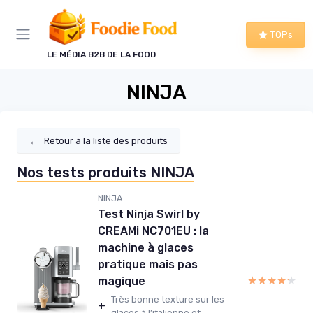
Panneau de gestion des cookies
TOPs
LE MÉDIA B2B DE LA FOOD
NINJA
←
Retour à la liste des produits
Nos tests produits NINJA
NINJA
Test Ninja Swirl by
CREAMi NC701EU : la
machine à glaces
pratique mais pas
★★★★★
★★★★★
magique
Très bonne texture sur les
+
glaces à l’italienne et...