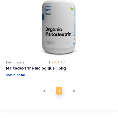
Nutrimuscle
4.2
☆☆☆☆☆
★★★★★
Maltodextrine biologique 1,5kg
Voir le détail
‹‹
‹
1
›
››