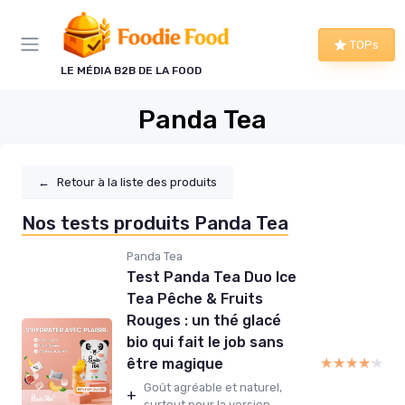
Panneau de gestion des cookies
TOPs
LE MÉDIA B2B DE LA FOOD
Panda Tea
←
Retour à la liste des produits
Nos tests produits Panda Tea
Panda Tea
Test Panda Tea Duo Ice
Tea Pêche & Fruits
Rouges : un thé glacé
bio qui fait le job sans
★★★★★
★★★★★
être magique
Goût agréable et naturel,
+
surtout pour la version...