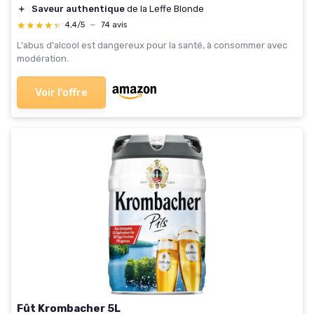
＋
Saveur authentique
de la Leffe Blonde
★★★★★
★★★★★
4,4/5
—
74 avis
L'abus d'alcool est dangereux pour la santé, à consommer avec
modération.
Voir l'offre
Fût Krombacher 5L