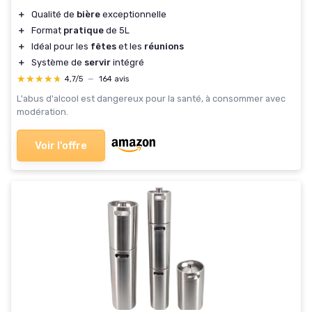
＋
Qualité de
bière
exceptionnelle
＋
Format
pratique
de 5L
＋
Idéal pour les
fêtes
et les
réunions
＋
Système de
servir
intégré
★★★★★
★★★★★
4,7/5
—
164 avis
L'abus d'alcool est dangereux pour la santé, à consommer avec
modération.
Voir l'offre