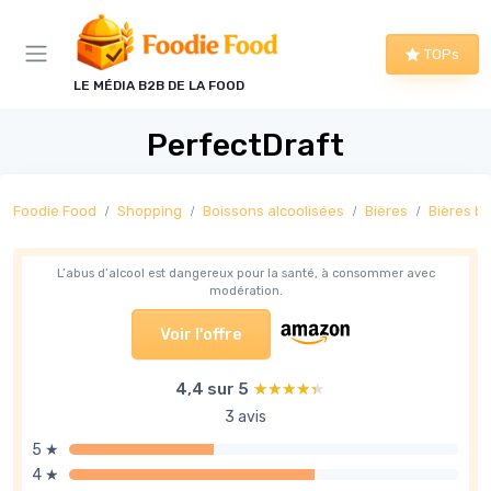
Panneau de gestion des cookies
TOPs
LE MÉDIA B2B DE LA FOOD
PerfectDraft
Foodie Food
Shopping
Boissons alcoolisées
Bières
Bières b
L’abus d’alcool est dangereux pour la santé, à consommer avec
modération.
Voir l'offre
4,4 sur 5
★★★★★
★★★★★
3 avis
5 ★
4 ★