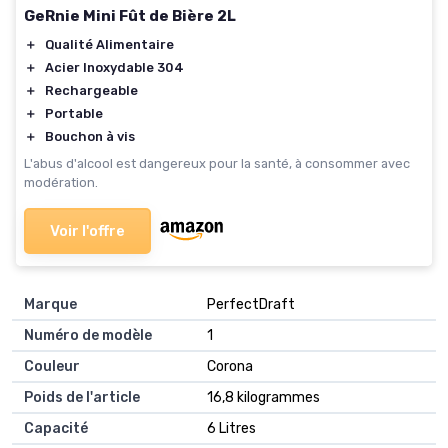
GeRnie Mini Fût de Bière 2L
＋
Qualité Alimentaire
＋
Acier Inoxydable 304
＋
Rechargeable
＋
Portable
＋
Bouchon à vis
L'abus d'alcool est dangereux pour la santé, à consommer avec
modération.
Voir l'offre
Marque
‎PerfectDraft
Numéro de modèle
‎1
Couleur
‎Corona
Poids de l'article
‎16,8 kilogrammes
Capacité
‎6 Litres