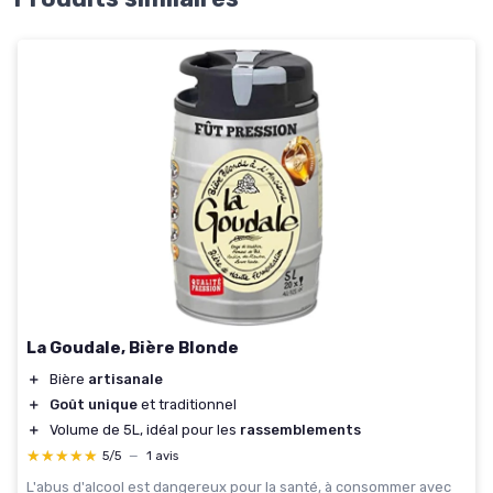
La Goudale, Bière Blonde
＋
Bière
artisanale
＋
Goût unique
et traditionnel
＋
Volume de 5L, idéal pour les
rassemblements
★★★★★
★★★★★
5/5
—
1 avis
L'abus d'alcool est dangereux pour la santé, à consommer avec