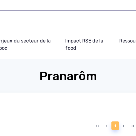
njeux du secteur de la
Impact RSE de la
Ressou
ood
food
Pranarôm
‹‹
‹
1
›
››