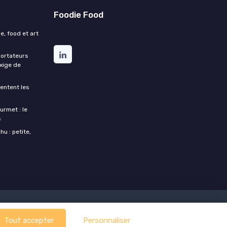
Foodie Food
e, food et art
portateurs
exige de
entent les
urmet : le
s
u : petite,
Tout accepter
Personnaliser