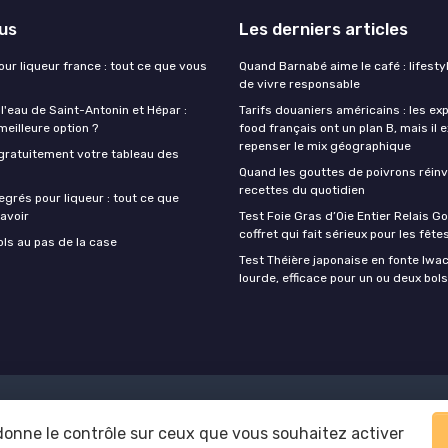
lus
Les derniers articles
our liqueur france : tout ce que vous
Quand Barnabé aime le café : lifestyl
de vivre responsable
 l'eau de Saint-Antonin et Hépar :
Tarifs douaniers américains : les ex
 meilleure option ?
food français ont un plan B, mais il 
repenser le mix géographique
gratuitement votre tableau des
Quand les gouttes de poivrons réinv
recettes du quotidien
egrés pour liqueur : tout ce que
avoir
Test Foie Gras d’Oie Entier Relais Go
coffret qui fait sérieux pour les fête
ols au pas de la case
Test Théière japonaise en fonte Iwach
lourde, efficace pour un ou deux bols
Mentions légales
Politique de confidentialité
 donne le contrôle sur ceux que vous souhaitez activer
© Foodie Food 2026