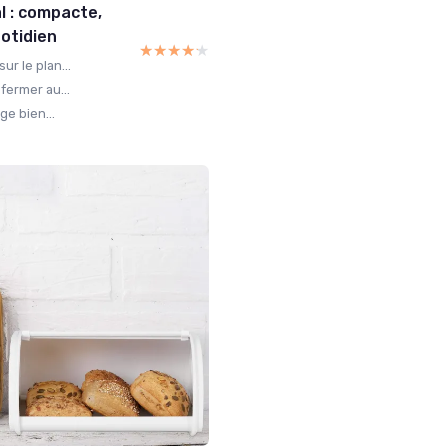
l : compacte,
uotidien
★★★★★
★★★★★
r le plan...
fermer au...
ge bien...