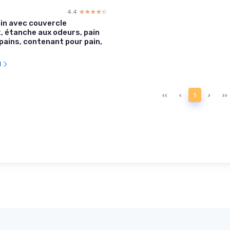
4.4
☆☆☆☆☆
★★★★★
ain avec couvercle
, étanche aux odeurs, pain
 pains, contenant pour pain,
l
‹‹
‹
1
›
››