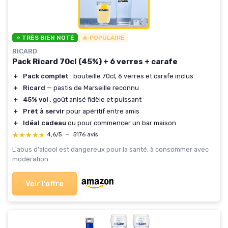
⭐ TRÈS BIEN NOTÉ
🔥 POPULAIRE
RICARD
Pack Ricard 70cl (45%) + 6 verres + carafe
＋
Pack complet
: bouteille 70cl, 6 verres et carafe inclus
＋
Ricard
— pastis de Marseille reconnu
＋
45% vol
: goût anisé fidèle et puissant
＋
Prêt à servir
pour apéritif entre amis
＋
Idéal cadeau
ou pour commencer un bar maison
★★★★★
★★★★★
4,6/5
—
5176 avis
L'abus d'alcool est dangereux pour la santé, à consommer avec
modération.
Voir l'offre