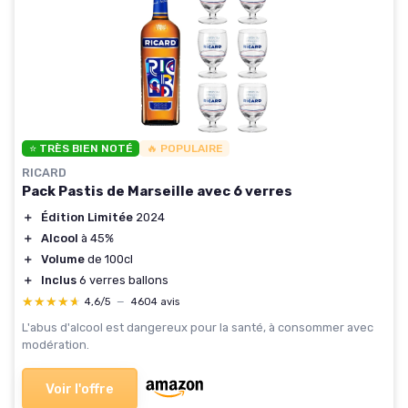
⭐ TRÈS BIEN NOTÉ
🔥 POPULAIRE
RICARD
Pack Pastis de Marseille avec 6 verres
＋
Édition Limitée
2024
＋
Alcool
à 45%
＋
Volume
de 100cl
＋
Inclus
6 verres ballons
★★★★★
★★★★★
4,6/5
—
4604 avis
L'abus d'alcool est dangereux pour la santé, à consommer avec
modération.
Voir l'offre