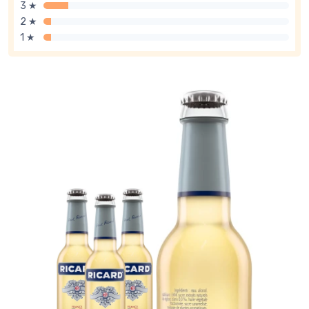
3 ★
2 ★
1 ★