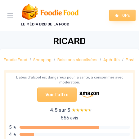
Panneau de gestion des cookies
TOPs
LE MÉDIA B2B DE LA FOOD
RICARD
Foodie Food
Shopping
Boissons alcoolisées
Apéritifs
Pastis
L’abus d’alcool est dangereux pour la santé, à consommer avec
modération.
Voir l'offre
4,5 sur 5
★★★★★
★★★★★
556 avis
5 ★
4 ★