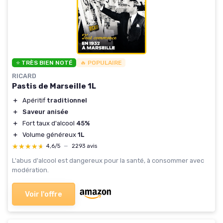
⭐ TRÈS BIEN NOTÉ
🔥 POPULAIRE
RICARD
Pastis de Marseille 1L
＋
Apéritif
traditionnel
＋
Saveur anisée
＋
Fort taux d'alcool
45%
＋
Volume généreux
1L
★★★★★
★★★★★
4,6/5
—
2293 avis
L'abus d'alcool est dangereux pour la santé, à consommer avec
modération.
Voir l'offre