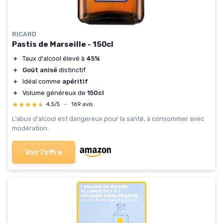
RICARD
Pastis de Marseille - 150cl
＋
Taux d'alcool élevé à
45%
＋
Goût anisé
distinctif
＋
Idéal comme
apéritif
＋
Volume généreux de
150cl
★★★★★
★★★★★
4,5/5
—
169 avis
L'abus d'alcool est dangereux pour la santé, à consommer avec
modération.
Voir l'offre