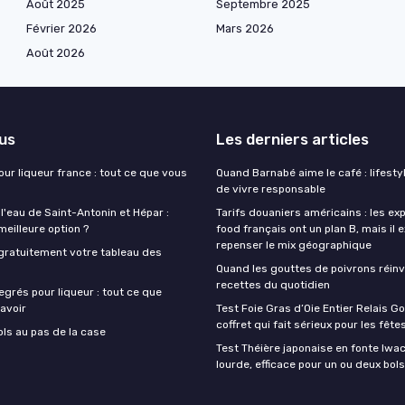
Août 2025
Septembre 2025
Février 2026
Mars 2026
Août 2026
lus
Les derniers articles
our liqueur france : tout ce que vous
Quand Barnabé aime le café : lifestyl
de vivre responsable
 l'eau de Saint-Antonin et Hépar :
Tarifs douaniers américains : les ex
 meilleure option ?
food français ont un plan B, mais il 
repenser le mix géographique
gratuitement votre tableau des
Quand les gouttes de poivrons réinv
recettes du quotidien
egrés pour liqueur : tout ce que
avoir
Test Foie Gras d’Oie Entier Relais Go
coffret qui fait sérieux pour les fête
ols au pas de la case
Test Théière japonaise en fonte Iwach
lourde, efficace pour un ou deux bols