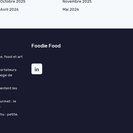
Octobre 2025
Novembre 2025
Avril 2026
Mai 2026
Foodie Food
e, food et art
portateurs
exige de
entent les
urmet : le
s
u : petite,