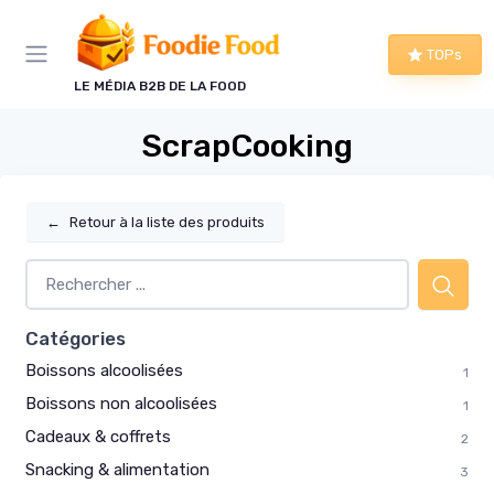
Panneau de gestion des cookies
TOPs
LE MÉDIA B2B DE LA FOOD
ScrapCooking
←
Retour à la liste des produits
Catégories
Boissons alcoolisées
1
Boissons non alcoolisées
1
Cadeaux & coffrets
2
Snacking & alimentation
3