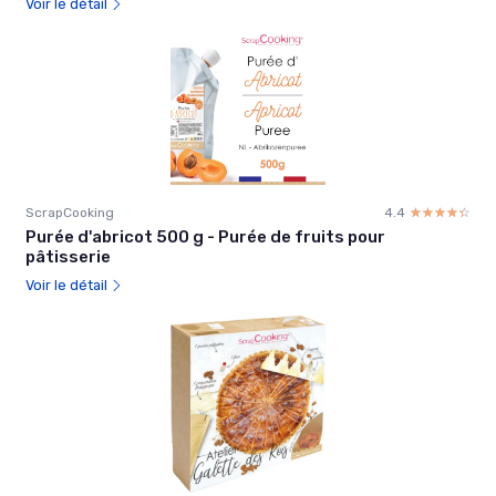
Voir le détail
ScrapCooking
4.4
☆☆☆☆☆
★★★★★
Purée d'abricot 500 g - Purée de fruits pour
pâtisserie
Voir le détail