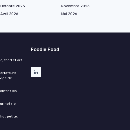
Octobre 2025
Novembre 2025
Avril 2026
Mai 2026
Foodie Food
e, food et art
portateurs
exige de
entent les
urmet : le
s
u : petite,