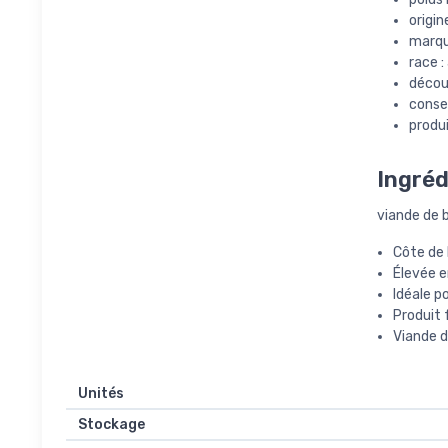
origin
marque
race :
découp
conse
produi
Ingréd
viande de 
Côte de 
Élevée en
Idéale po
Produit 
Viande d
Unités
Stockage