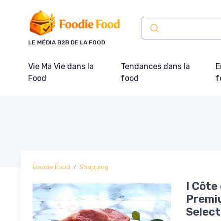
Panneau de gestion des cookies
LE MÉDIA B2B DE LA FOOD
Vie Ma Vie dans la
Tendances dans la
E
Food
food
f
Foodie Food
Shopping
I Côte
Premiu
Select