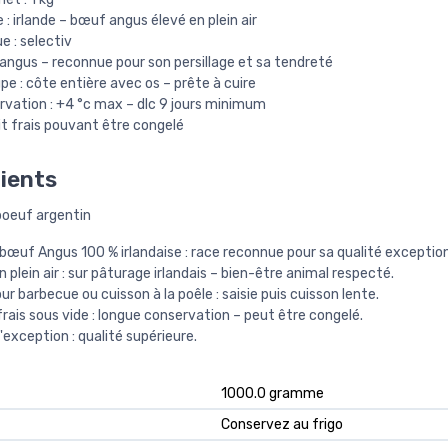
e : irlande – bœuf angus élevé en plein air
 : selectiv
 angus – reconnue pour son persillage et sa tendreté
e : côte entière avec os – prête à cuire
rvation : +4 °c max – dlc 9 jours minimum
t frais pouvant être congelé
ients
boeuf argentin
bœuf Angus 100 % irlandaise : race reconnue pour sa qualité exception
 plein air : sur pâturage irlandais – bien-être animal respecté.
ur barbecue ou cuisson à la poêle : saisie puis cuisson lente.
frais sous vide : longue conservation – peut être congelé.
'exception : qualité supérieure.
‎1000.0 gramme
‎Conservez au frigo