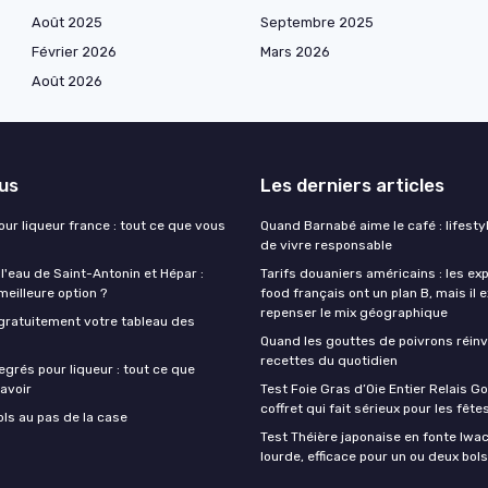
Août 2025
Septembre 2025
Février 2026
Mars 2026
Août 2026
lus
Les derniers articles
our liqueur france : tout ce que vous
Quand Barnabé aime le café : lifestyl
de vivre responsable
 l'eau de Saint-Antonin et Hépar :
Tarifs douaniers américains : les ex
 meilleure option ?
food français ont un plan B, mais il 
repenser le mix géographique
gratuitement votre tableau des
Quand les gouttes de poivrons réinv
recettes du quotidien
egrés pour liqueur : tout ce que
avoir
Test Foie Gras d’Oie Entier Relais Go
coffret qui fait sérieux pour les fête
ols au pas de la case
Test Théière japonaise en fonte Iwach
lourde, efficace pour un ou deux bols