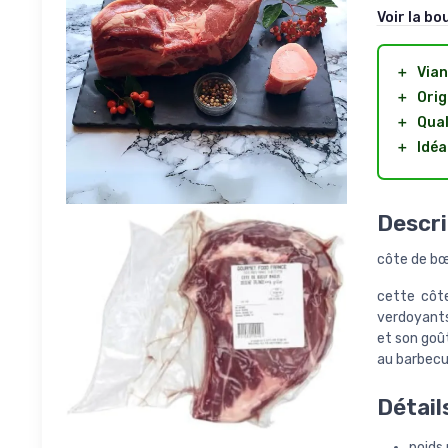
Voir la bo
＋
Via
＋
Orig
＋
Qual
＋
Idéa
Descri
côte de bœ
cette côt
verdoyants 
et son goût
au barbecue
Détail
poids 