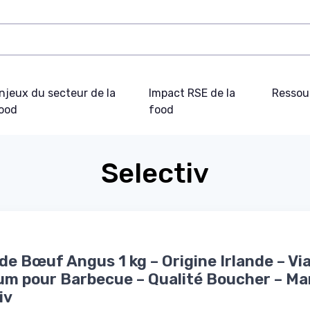
njeux du secteur de la
Impact RSE de la
Ressou
ood
food
Selectiv
 de Bœuf Angus 1 kg – Origine Irlande – Vi
m pour Barbecue – Qualité Boucher – M
iv