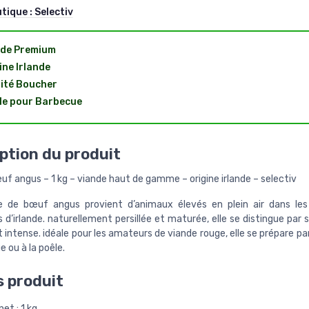
utique :
Selectiv
nde Premium
ine Irlande
ité Boucher
le pour Barbecue
ption du produit
uf angus – 1 kg – viande haut de gamme – origine irlande – selectiv
e de bœuf angus provient d’animaux élevés en plein air dans les
d’irlande. naturellement persillée et maturée, elle se distingue par
 intense. idéale pour les amateurs de viande rouge, elle se prépare 
 ou à la poêle.
s produit
net : 1 kg