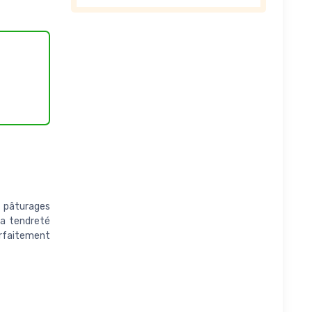
 pâturages
 sa tendreté
parfaitement