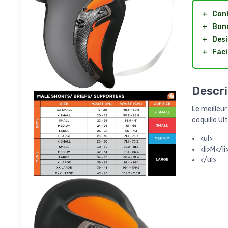
＋
Con
＋
Bonn
＋
Des
＋
Faci
Descri
Le meilleur
coquille Ul
<ul>
<li>M</li
</ul>