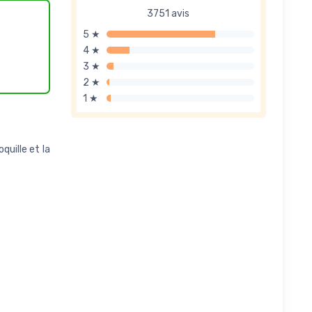
3751 avis
5 ★
4 ★
3 ★
2 ★
1 ★
quille et la