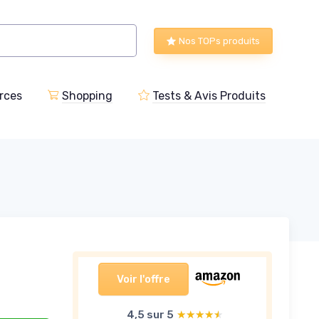
Nos TOPs produits
rces
Shopping
Tests & Avis Produits
Voir l'offre
4,5 sur 5
★★★★★
★★★★★