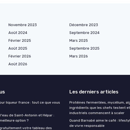
Novembre 2023
Décembre 2023
Août 2024
Septembre 2024
Février 2025
Mars 2025
Août 2025
Septembre 2025
Février 2026
Mars 2026
Août 2026
lus
Les derniers articles
our liqueur france : tout ce que vous
Protéines fermentées, mycélium, alg
ingrédients que les chefs testent et
industriels commencent à scaler
 l'eau de Saint-Antonin et Hépar :
 meilleure option ?
Quand Barnabé aime le café : lifestyl
de vivre responsable
gratuitement votre tableau des