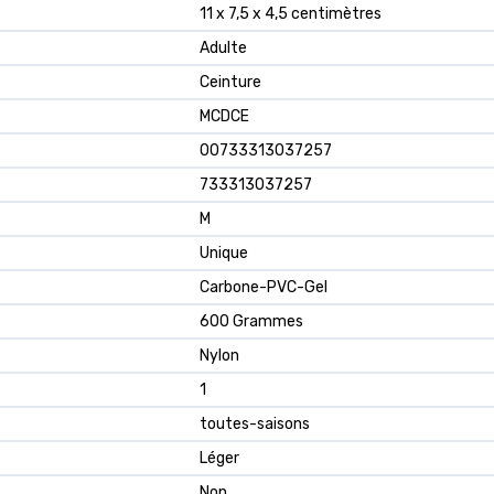
‎11 x 7,5 x 4,5 centimètres
‎Adulte
‎Ceinture
‎MCDCE
‎00733313037257
‎733313037257
‎M
‎Unique
‎Carbone-PVC-Gel
‎600 Grammes
‎Nylon
‎1
‎toutes-saisons
‎Léger
‎Non