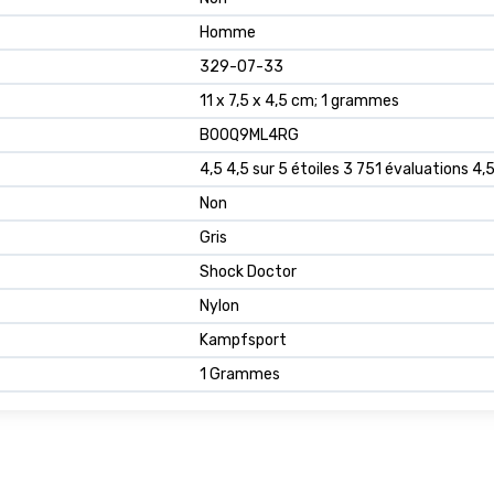
‎Homme
‎329-07-33
‎11 x 7,5 x 4,5 cm; 1 grammes
‎B00Q9ML4RG
4,5 4,5 sur 5 étoiles 3 751 évaluations 4,5
Non
Gris
Shock Doctor
Nylon
Kampfsport
1 Grammes